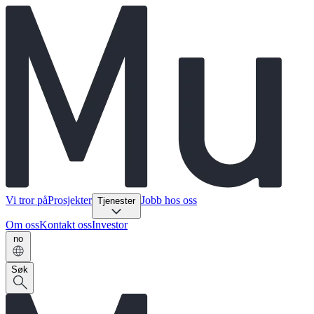
Vi tror på
Prosjekter
Jobb hos oss
Tjenester
Om oss
Kontakt oss
Investor
no
Søk