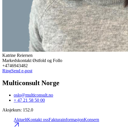
Katrine
Reiersen
Markedskontakt Østfold og Follo
+4746943482
Ring
Send e-post
Multiconsult Norge
oslo@multiconsult.no
+ 47 21 58 50 00
Aksjekurs
:
152.0
Aktuelt
Kontakt oss
Fakturainformasjon
Konsern