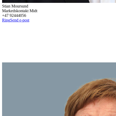
Stian
Moursund
Markedskontakt Midt
+47 92444056
Ring
Send e-post