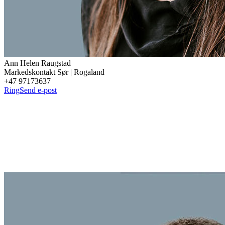
Ann Helen
Raugstad
Markedskontakt Sør | Rogaland
+47 97173637
Ring
Send e-post