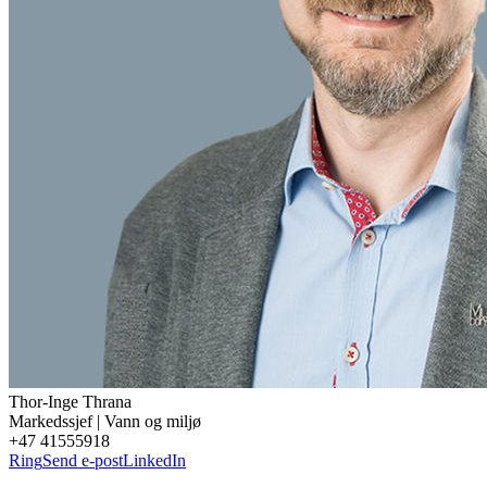
Thor-Inge
Thrana
Markedssjef | Vann og miljø
+47 41555918
Ring
Send e-post
LinkedIn