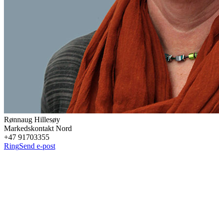
Rønnaug
Hillesøy
Markedskontakt Nord
+47 91703355
Ring
Send e-post