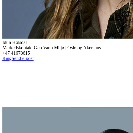
Idun
Holsdal
Markedskontakt Geo Vann Miljø | Oslo og Akershus
+47 41678615
Ring
Send e-post