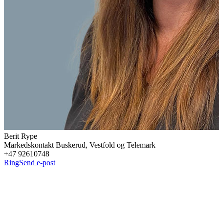
Berit
Rype
Markedskontakt Buskerud, Vestfold og Telemark
+47 92610748
Ring
Send e-post