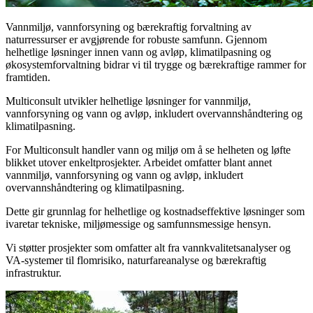
Vannmiljø, vannforsyning og bærekraftig forvaltning av
naturressurser er avgjørende for robuste samfunn. Gjennom
helhetlige løsninger innen vann og avløp, klimatilpasning og
økosystemforvaltning bidrar vi til trygge og bærekraftige rammer for
framtiden.
Multiconsult utvikler helhetlige løsninger for vannmiljø,
vannforsyning og vann og avløp, inkludert overvannshåndtering og
klimatilpasning.
For Multiconsult handler vann og miljø om å se helheten og løfte
blikket utover enkeltprosjekter. Arbeidet omfatter blant annet
vannmiljø, vannforsyning og vann og avløp, inkludert
overvannshåndtering og klimatilpasning.
Dette gir grunnlag for helhetlige og kostnadseffektive løsninger som
ivaretar tekniske, miljømessige og samfunnsmessige hensyn.
Vi støtter prosjekter som omfatter alt fra vannkvalitetsanalyser og
VA-systemer til flomrisiko, naturfareanalyse og bærekraftig
infrastruktur.