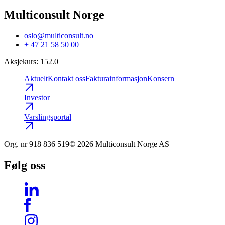
Multiconsult Norge
oslo@multiconsult.no
+ 47 21 58 50 00
Aksjekurs
:
152.0
Aktuelt
Kontakt oss
Fakturainformasjon
Konsern
Investor
Varslingsportal
Org. nr
918 836 519
© 2026 Multiconsult Norge AS
Følg oss