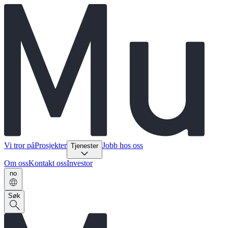
Vi tror på
Prosjekter
Jobb hos oss
Tjenester
Om oss
Kontakt oss
Investor
no
Søk