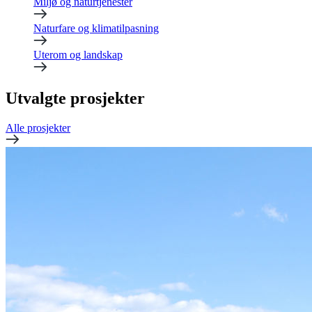
Miljø og naturtjenester
Naturfare og klimatilpasning
Uterom og landskap
Utvalgte prosjekter
Alle prosjekter