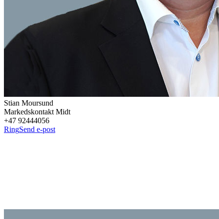
Stian
Moursund
Markedskontakt Midt
+47 92444056
Ring
Send e-post