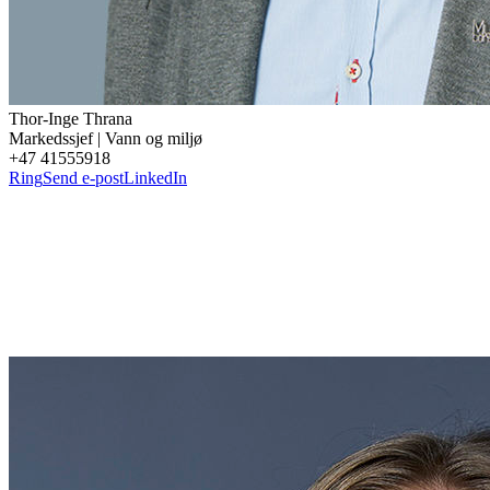
Thor-Inge
Thrana
Markedssjef | Vann og miljø
+47 41555918
Ring
Send e-post
LinkedIn