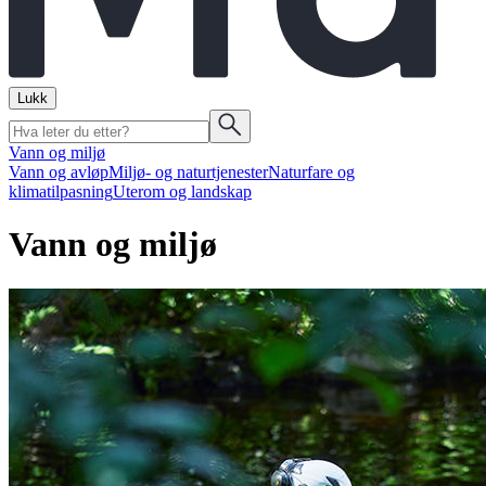
Lukk
Vann og miljø
Vann og avløp
Miljø- og naturtjenester
Naturfare og
klimatilpasning
Uterom og landskap
Vann og miljø