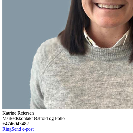
Katrine
Reiersen
Markedskontakt Østfold og Follo
+4746943482
Ring
Send e-post