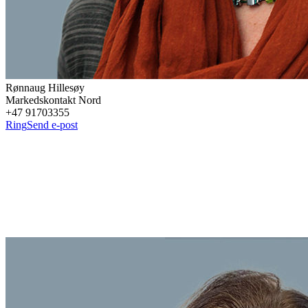
Rønnaug
Hillesøy
Markedskontakt Nord
+47 91703355
Ring
Send e-post