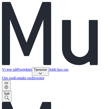
Vi tror på
Prosjekter
Jobb hos oss
Tjenester
Om oss
Kontakt oss
Investor
no
Søk