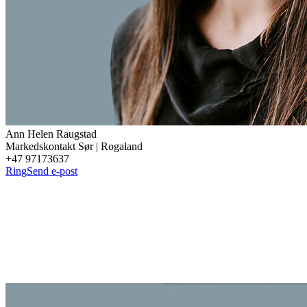
Ann Helen
Raugstad
Markedskontakt Sør | Rogaland
+47 97173637
Ring
Send e-post