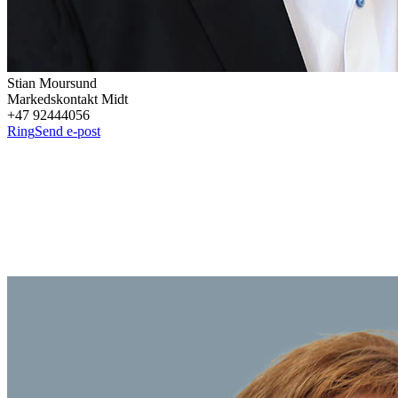
Stian
Moursund
Markedskontakt Midt
+47 92444056
Ring
Send e-post