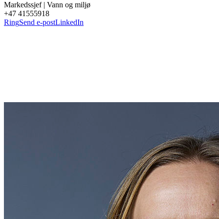
Markedssjef | Vann og miljø
+47 41555918
Ring
Send e-post
LinkedIn