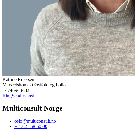
Katrine
Reiersen
Markedskontakt Østfold og Follo
+4746943482
Ring
Send e-post
Multiconsult Norge
oslo@multiconsult.no
+ 47 21 58 50 00