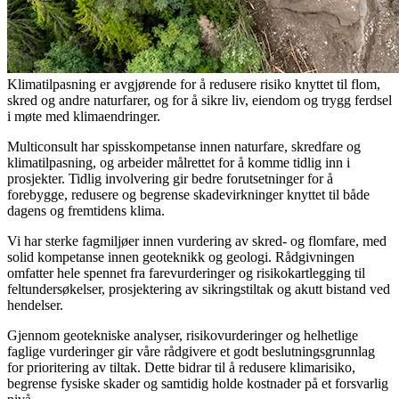
Klimatilpasning er avgjørende for å redusere risiko knyttet til flom,
skred og andre naturfarer, og for å sikre liv, eiendom og trygg ferdsel
i møte med klimaendringer.
Multiconsult har spisskompetanse innen naturfare, skredfare og
klimatilpasning, og arbeider målrettet for å komme tidlig inn i
prosjekter. Tidlig involvering gir bedre forutsetninger for å
forebygge, redusere og begrense skadevirkninger knyttet til både
dagens og fremtidens klima.
Vi har sterke fagmiljøer innen vurdering av skred- og flomfare, med
solid kompetanse innen geoteknikk og geologi. Rådgivningen
omfatter hele spennet fra farevurderinger og risikokartlegging til
feltundersøkelser, prosjektering av sikringstiltak og akutt bistand ved
hendelser.
Gjennom geotekniske analyser, risikovurderinger og helhetlige
faglige vurderinger gir våre rådgivere et godt beslutningsgrunnlag
for prioritering av tiltak. Dette bidrar til å redusere klimarisiko,
begrense fysiske skader og samtidig holde kostnader på et forsvarlig