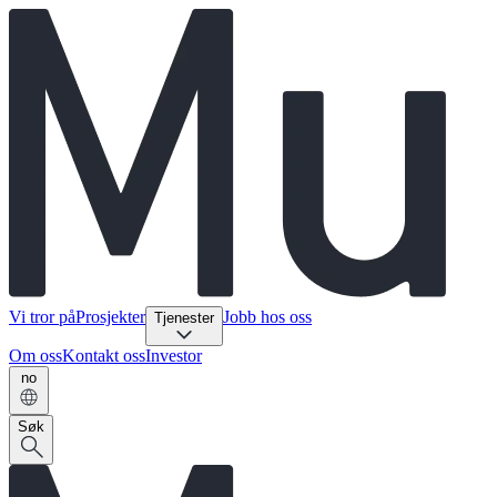
Vi tror på
Prosjekter
Jobb hos oss
Tjenester
Om oss
Kontakt oss
Investor
no
Søk