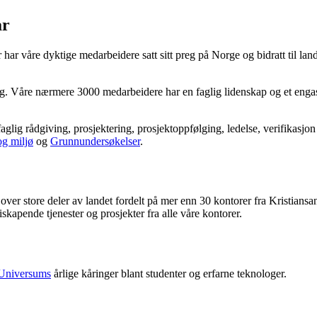
år
har våre dyktige medarbeidere satt sitt preg på Norge og bidratt til l
ing. Våre nærmere 3000 medarbeidere har en faglig lidenskap og et engasj
glig rådgiving, prosjektering, prosjektoppfølging, ledelse, verifikasjon
g miljø
og
Grunnundersøkelser
.
 over store deler av landet fordelt på mer enn 30 kontorer fra Kristiansa
skapende tjenester og prosjekter fra alle våre kontorer.
Universums
årlige kåringer blant studenter og erfarne teknologer.