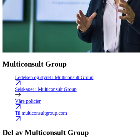
Multiconsult Group
Ledelsen og styret i Multiconsult Group
Selskaper i Multiconsult Group
Våre policier
Til multiconsultgroup.com
Del av Multiconsult Group