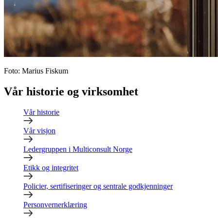
Foto
:
Marius Fiskum
Vår historie og virksomhet
Vår historie
Vår visjon
Ledergruppen i Multiconsult Norge
Etikk og integritet
Policier, sertifiseringer og sentrale godkjenninger
Personvernerklæring