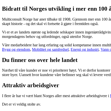
Bidratt til Norges utvikling i mer enn 100 
Multiconsult Norge har aner tilbake til 1908. Gjennom mer enn 100 år 
skapt historie - og det skal vi fortsette å gjøre i fremtiden også.
Vi er et av landets største og ledende selskaper innen ingeniørrådgiv
morgendagens behov og utfordringer, også utenfor Norge.
Våre medarbeidere har lang erfaring og solid kompetanse innen multifa
Bygg og eiendom
,
Mobilitet og samferdsel
,
Energi og industri
,
Vann o
Du finner oss over hele landet
Nærhet til våre kunder er noe vi prioriterer høyt. Vi er derfor kontorer
store byer. Uansett hvor kundene våre befinner seg skal vi levere verdi
Attraktiv arbeidsgiver
I flere år har vi vært blant Norges aller mest attraktive arbeidsgivere i
Det er vi veldig stolte av.