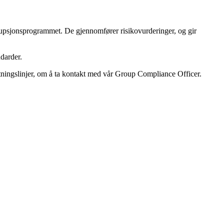
orrupsjonsprogrammet. De gjennomfører risikovurderinger
,
og gir
ndarder.
etningslinjer, om å ta kontakt med vår Group
Compliance
Officer
.