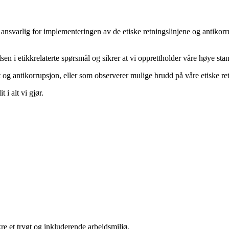
r ansvarlig for implementeringen av de etiske retningslinjene og antik
elsen i etikkrelaterte spørsmål og sikrer at vi opprettholder våre høye sta
t og antikorrupsjon, eller som observerer mulige brudd på våre etiske r
 i alt vi gjør.
 sikre et trygt og inkluderende arbeidsmiljø.