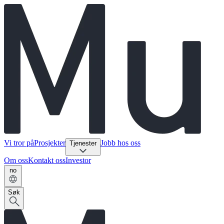
Vi tror på
Prosjekter
Jobb hos oss
Tjenester
Om oss
Kontakt oss
Investor
no
Søk