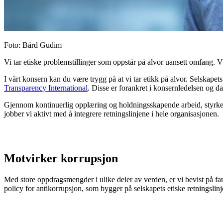
Foto
:
Bård Gudim
Vi tar etiske problemstillinger som oppstår på alvor uansett omfang. 
I vårt
konsern
kan du være trygg på at vi tar etikk på alvor.
Selskapets 
Transparency
International
.
Disse
er
forankret i konsernledelsen
og da
Gjennom kontinuerlig opplæring og holdningsskapende arbeid
,
styrke
jobber vi aktivt med å
integrere
retningslinjene i hele organisasjonen.
Motvirker korrupsjon
Med store
oppdragsmengder i ulike deler av verden,
er vi bevist på fa
policy for antikorrupsjon
,
som bygger på selskapets etiske retningslinj