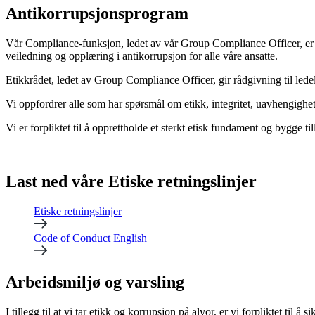
Antikorrupsjonsprogram
Vår
Compliance
-funksjon, ledet av vår Group
Compliance
Officer
, e
veiledning og opplæring i antikorrupsjon for alle våre ansatte.
Etikkrådet, ledet av Group
Compliance
Officer
, gir rådgivning til led
Vi oppfordrer alle som har spørsmål om etikk, integritet, uavhengighe
Vi er forpliktet til å opprettholde et sterkt etisk fundament og bygge tillit
Last ned våre Etiske retningslinjer
Etiske retningslinjer
Code of Conduct English
Arbeidsmiljø og varsling
I tillegg til at vi tar etikk og korrupsjon på alvor, er vi forpliktet til å