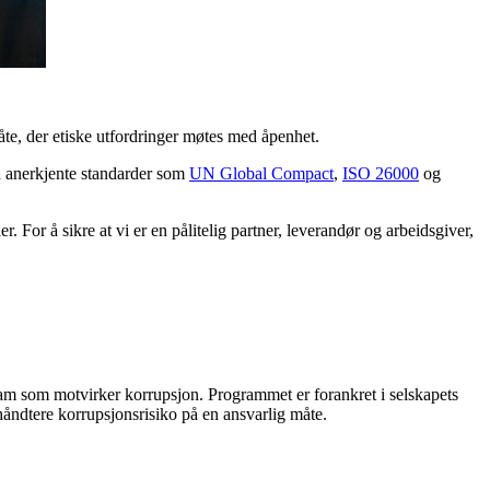
åte, der etiske utfordringer møtes med åpenhet.
å anerkjente standarder som
UN Global Compact
,
ISO 26000
og
ier.
F
or å sikre at
vi
er en pålitelig partner, leverandør og arbeidsgiver
,
gram som
motvirke
r
korrupsjon
. Programmet
er forankret i selskapets
 håndtere korrupsjonsrisiko på en ansvarlig måte.