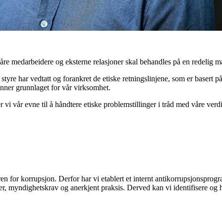
Våre medarbeidere og eksterne relasjoner skal behandles på en redelig m
styre har vedtatt og forankret de etiske
retningslinjene, som
er basert p
nner grunnlaget for vår virksomhet.
r vi vår evne til å håndtere etiske problemstillinger i tråd med våre verd
ren for korrupsjon.
Derfor har vi
etablert et internt antikorrupsjonspro
er, myndighetskrav og anerkjent praksis.
Derved
kan vi
identifisere og