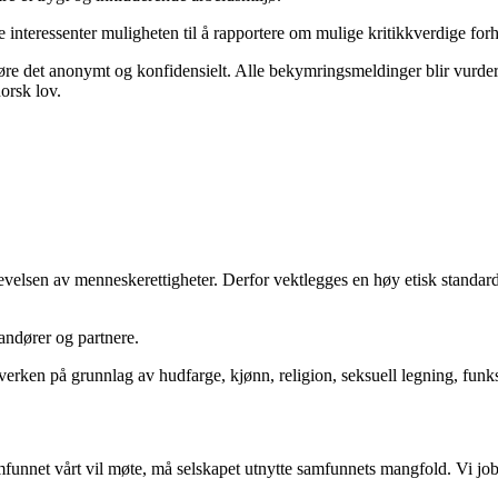
e
interessenter muligheten til å rapportere
om
mulige
kritikkverdige forh
jøre det anonymt og konfidensielt.
Alle bekymringsmeldinger blir vurdert
orsk lov.
erlevelsen av menneskerettigheter
. Derfor
vektlegge
s
en høy etisk standard
andører og partnere.
, verken på grunnlag av hudfarge, kjønn, religion, seksuell legning, funk
r samfunnet vårt vil møte, må selskapet utnytte samfunnets mangfold. Vi jo