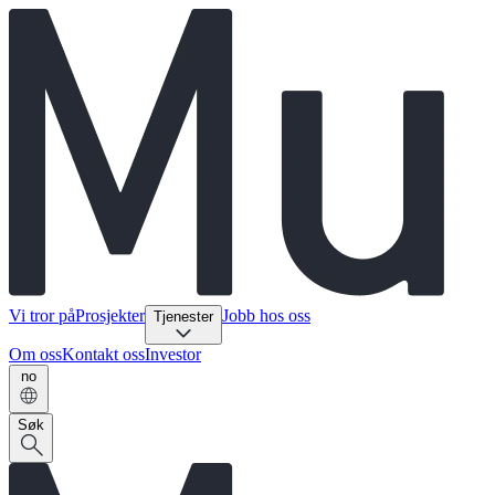
Vi tror på
Prosjekter
Jobb hos oss
Tjenester
Om oss
Kontakt oss
Investor
no
Søk