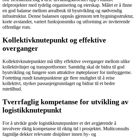
delprosjekter med tydelig organisering og eierskap. Målet er å finne
en god balanse mellom arealbruk til byutvikling og nødvendig
infrastruktur. Denne balansen oppnås gjennom tett bygningsstruktur,
korte avstander, variert funksjonsmiks og utforming av inviterende
offentlige rom.
Kollektivknutepunkt og effektive
overganger
Kollektivknutepunkter må tilby effektive overganger mellom ulike
kollektivlinjer og transportformer. Samtidig skal de bidra til god
byutvikling og fungere som attraktive møteplasser for innbyggerne.
Fortetting rundt knutepunktene gir flere mulighet til å reise
kollektivt, styrker passasjergrunnlaget og bidrar til et bedre
rutetilbud.
Tverrfaglig kompetanse for utvikling av
logistikknutepunkt
For å utvikle gode logistikknutepunkter er det avgjørende å
involvere riktig kompetanse til riktig tid i prosjektet. Multiconsults
fagmiljø dekker relevante disipliner innen by- og