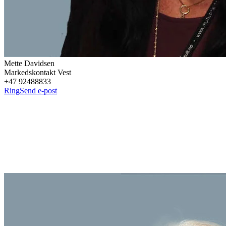
Mette
Davidsen
Markedskontakt Vest
+47 92488833
Ring
Send e-post