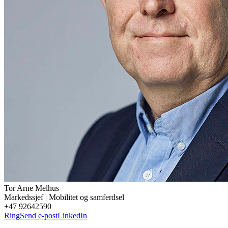
Tor Arne
Melhus
Markedssjef | Mobilitet og samferdsel
+47 92642590
Ring
Send e-post
LinkedIn