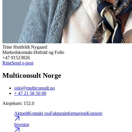
Trine Huitfeldt
Nygaard
Markedskontakt Østfold og Follo
+47 91523826
Ring
Send e-post
Multiconsult Norge
oslo@multiconsult.no
+ 47 21 58 50 00
Aksjekurs
:
152.0
Aktuelt
Kontakt oss
Fakturainformasjon
Konsern
Investor