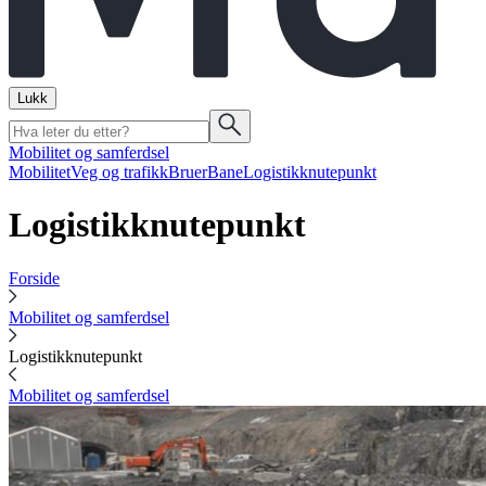
Lukk
Mobilitet og samferdsel
Mobilitet
Veg og trafikk
Bruer
Bane
Logistikknutepunkt
Logistikknutepunkt
Forside
Mobilitet og samferdsel
Logistikknutepunkt
Mobilitet og samferdsel