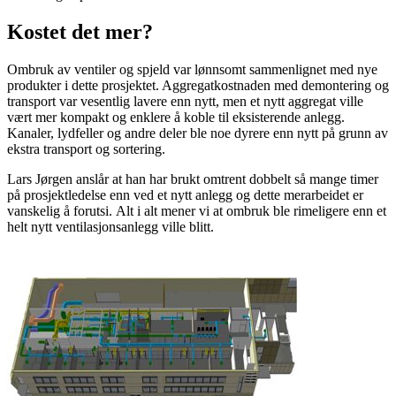
Kostet det mer?
Ombruk av ventiler og spjeld var lønnsomt
sammenlignet med nye
produkter
i dette prosjektet
.
Aggregatkostnaden med demontering og
transport var vesentlig lavere enn nytt
, men et nytt aggregat
ville
vært mer kompakt og enklere å koble til eksi
s
terende anlegg.
Kanaler,
lydfeller
og andre deler ble noe dyrere enn nytt på grunn
av
ekstra
transport og sortering.
Lars Jørgen anslår at han har brukt omtrent dobbelt så mange timer
på prosjektledelse enn ved et nytt anlegg og dette merarbeidet er
vanskelig å forutsi.
Alt i alt
mener
vi
at
ombruk ble rimeligere enn e
t
helt
nytt ventilasjonsanlegg
ville blitt
.