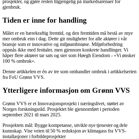
prosjekter,
og gjøre
resten
tilgjengelig på
marked
s
arena
er for
gjenb
ruk
.
Tiden er inne for handling
Målet er en bærekraftig fremtid,
og
den fremtiden
må
bestå av mye
mer ombruk
enn i dag
.
Dette gir muligheter
for
alle
aktører i vår
bransje som
er
innovative og miljø
ambisiøse
.
Miljøforbedring
oppnås
ikke
med
festtaler, men
gjennom
konkrete handling
er
.
Vi
håper flere aktører
tar sats og
sier
som
Høegh Eiendom
-
«Vi ønsker
100 % ombruk»
.
Denne artikkelen er én av tre som omhandler ombruk i artikkelserien
fra FoU Grønn VVS.
Ytterligere informasjon om Grønn VVS
Grønn VVS er et Innovasjonsprosjekt i næringslivet, støttet av
Norges forskningsråd. Prosjektet ble gjennomført i perioden
september 2021 til mars 2025.
Prosjektets mål:
Bygge kompetanse, utvikle nye tjenester og dele
kunnskap
​.
Vise veien til 50 % reduksjon av klimagass fra VVS-
installasjoner i forbildeprosjekter