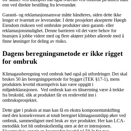
enn ved direkte bestilling fra
leverandør.
Garanti- og reklamasjons
ansvar må
tte
håndtere
s
,
siden dette ikke
lenger
er ivaretatt av
l
everandør
.
I dette prosjektet
aks
e
p
terte
Høegh
Eiendom risikoen ved
ombrukte
produkter
uten garanti- eller
rekl
a
masjonsmulighet.
Denne barrieren vil det være behov for
bransjen å jobbe videre med og
flere aktører
jobber allerede med
å
finne
løsninger for deling av risiko.
Dagens b
eregningsmetode
er ikke rigget
for ombruk
Klimagassberegning ved ombruk
bød også på
utfordringer.
Det skal
brukes 50 års beregningsperiode
for bygget
(TEK §17-1)
, men
s
produktets lev
etid
eksempelvis kan være
oppgitt
i
miljødeklarasjonen
.
Ved ombruk
kan en tilnærming være å
trekke
fra brukstid
, slik at produktet får en restlevetid
inn i
ombruksprosjektet.
Dette gjør i praksis at man
kan
få en ek
stra
komponentutskifting
me
d
den kons
ekvens
en
at
totalt
beregnet klimagassutslipp øker
ved
ombruk
,
sammenlignet med bruk av
nye produkter
.
Her
kan LCA-
metodikk fort bli
ombruksfientlig
uten
at det er intensjonen
.