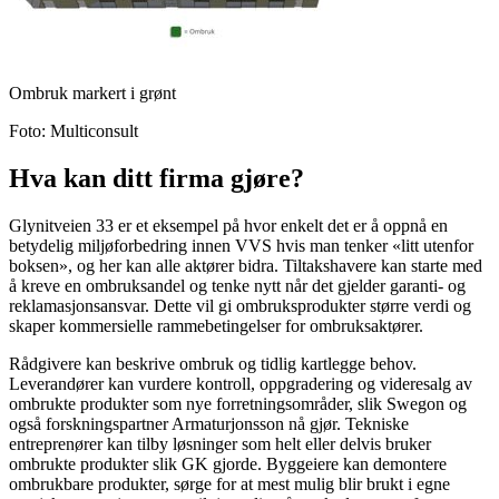
Ombruk markert i grønt
Foto
:
Multiconsult
Hva kan ditt firma gjøre?
Glynitveien
33
er et eksempel
på hvor
enkelt det er å
oppnå en
betydelig mi
l
jøforbedring
innen VVS
hvis man tenker
«
litt utenfor
boksen
»
, og her kan
alle aktører bidra.
Tiltakshavere
kan starte med
å kreve en ombruksandel og tenke nytt når
d
et gjelder
garanti- og
reklam
a
sjonsansvar.
Dette vil gi
ombruksprodukter større verdi og
skape
r
kom
m
ersielle rammebetingelser for ombruk
saktører
.
Rådgivere
kan
beskrive ombruk og tidlig kartlegge behov.
Leverandører
kan vurdere kontroll
, oppgradering
og videresalg av
om
brukte
produkter som nye forretningsområder
,
slik
Swegon
og
også forskningspartner
Armaturjonsson
nå gjør
.
Tekniske
entreprenører
kan tilby løsninger som helt eller delvis bruker
om
brukte
produkter
slik GK gjorde.
Byggeiere
kan
demontere
ombrukbare produkter
, sørge for at
mest mulig blir brukt i egne