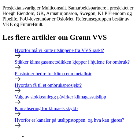
Prosjektansvarlig er Multiconsult. Samarbeidspartnere i prosjektet er
Höegh Eiendom, GK, Armaturjonsson, Swegon, KLP Eiendom og
Pipelife. FoU-leverandør er OsloMet. Referansegruppen består av
VKE og FutureBuilt.
Les flere artikler om Grønn VVS
Hvorfor må vi kutte utslippene fra VVS raskt?
Stikker klimagassmetodikken kjepper i hjulene for ombruk?
Plastrør er bedre for klima enn metallrør
Hvordan få til et ombruksprosjekt?
Valg av slokkeanlegg påvirker klimagassutslipp
Klimatisering for klimaets skyld?
Hvorfor er kanaler på utslippstoppen, og hva kan gjøres?