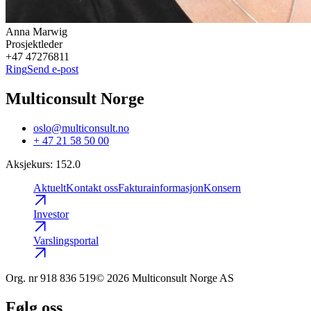
Anna
Marwig
Prosjektleder
+47 47276811
Ring
Send e-post
Multiconsult Norge
oslo@multiconsult.no
+ 47 21 58 50 00
Aksjekurs
:
152.0
Aktuelt
Kontakt oss
Fakturainformasjon
Konsern
Investor
Varslingsportal
Org. nr
918 836 519
© 2026 Multiconsult Norge AS
Følg oss