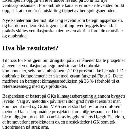
Eksempelvis oppgir en
leverandør
levetid på 50 år
for nye
v
entilasjonskanaler
.
For
ombrukte
kanaler
er noe av levetiden brukt
opp
,
slik at man får
én
utskifting
i løpet av beregningsperioden.
Nye
kanaler
har derimot like lang levetid som beregning
s
perioden,
og
har dermed teoretisk
ingen
utskifting
over byggets levetid
.
I
praksis skiftes
ventilasjonskanaler
nesten
aldri
ut
fordi de er utslitte
og oppbrukte
.
Hva
ble resultatet?
Til tross for kort gjennomføring
s
tid på 2,5 måneder
klarte
prosjektet
å levere et ventilasjonsanlegg me
d
stor
andel
o
mbruk
te
komponenter
, selv om ambisjonen
på
100 prosent ikke ble nådd
. D
e
ombrukte
komponentene
er
vist
med grønn
farge
på
F
igur 2.
Dette
medførte e
n
beregnet
klimagassredu
k
sjon på 36
%
i forhold til et
referanseanlegg med nye p
r
odukter
.
Besparelsen er
basert på GKs klimagassberegning gjennom byggets
levetid
. V
alg av metodikk
påvirker
i stor grad
hvilket
resultat man
kommer ut med og Grønn VVS ser et stort behov for en omforent
metode
.
Ua
nsett
oppnådde prosjektet store miljøbesparelser.
Dette
ble
muliggjo
r
t
av en klimaambis
i
øs byggherre
hos Høegh
E
iendom
,
et fremoverlent prosjektteam
og en prosjektleder i GK
som tok
utfordringen på strak arm.