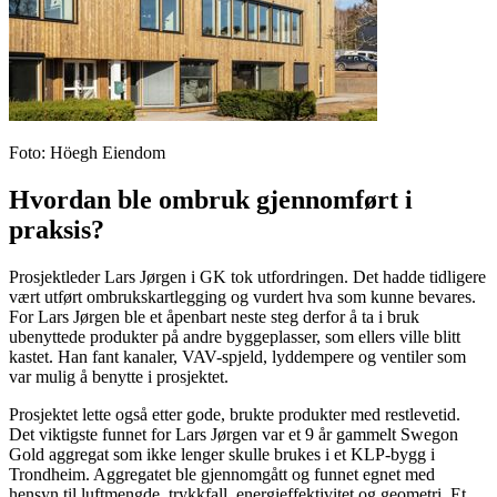
Foto
:
Höegh Eiendom
Hvordan
ble ombruk
gj
ennomført i
praksis
?
Prosjektleder
Lars Jørgen
i GK
tok utfordringen
.
Det hadde tidligere
vært utført ombrukskartlegging og vurdert hva som kunne bevares.
For Lars Jørgen ble e
t åpenbart
neste
steg
derfor
å ta i bruk
ubenyttede produkt
er
på andre byggeplasser
, som ellers ville blitt
kastet
. Han
fant kanaler, VAV-spjeld, lyddempere og ventiler som
var mulig å benytte i
prosjektet
.
Prosjektet
lette også etter
gode,
brukte
produkter med restlevetid
.
Det viktigste funnet
for Lars Jørgen
var
et
9
år gammelt
Swegon
Gold aggregat
som ikke lenger skulle brukes i et KLP-bygg i
Trondheim.
A
ggregatet
ble gjennomgått og funnet
eg
ne
t
med
hensyn
til luftmengde, trykkfall, energieffektivitet og geometri.
Et