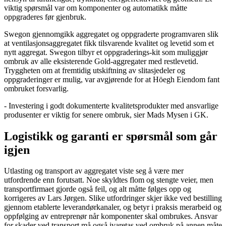
viktig spørsmål var om
komponenter og
automatikk
måtte
oppgraderes
før
gjen
bruk.
Swegon
gjennomgikk aggregatet og
oppgr
a
derte
programvaren
slik
at
ventilasjonsaggregatet
fikk tilsvarende kvalitet og levetid som
et
nytt
aggregat
.
Swegon
tilbyr
et
oppgraderings
-
kit
som muliggjør
ombruk av alle eksisterende Gold-aggregater med restlevetid.
Tryggheten
om at
fremtidig
utskiftning av
slitasjedeler og
oppgradering
er
er mulig, var
avgjørende for at
Höegh
Eiendom
fant
ombruket forsvarlig.
-
Investering i
godt dokumenterte
kvalitetsprodukter
med ansvarlige
produsenter
er viktig
for
senere ombruk
, sier Mads Mysen i GK.
Logistikk og garanti er spørsmål som går
igjen
Utlasting og t
ransport av aggregatet viste seg å være mer
utfordrende enn forutsatt.
Noe skyldtes flom og stengte veier, men
t
ransportfirmaet gjorde
også
feil
, og alt
måtte følges opp og
korrigeres av Lars Jørgen.
Slike
utfordringer skjer ikke
ved bestilling
gjennom etablerte leverandørkanaler
, og
betyr i praksis merarbeid og
oppfølging av entreprenør når
komponenter skal
om
brukes
.
Ansvar
for skader
ved transport
må også ivaretas ved
om
bruk
på annen måte