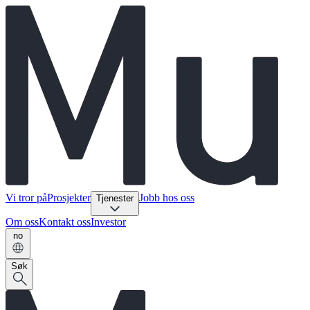
Vi tror på
Prosjekter
Jobb hos oss
Tjenester
Om oss
Kontakt oss
Investor
no
Søk