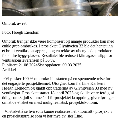
Ombruk av rør
Foto
:
Hoëgh Eiendom
Ombruk trenger ikke være komplisert og mange produkter kan med
enkle grep ombrukes. I prosjektet Glynitveien 33 ble det hentet inn
et brukt ventilasjonsaggregat og en rekke av ubenyttede produkter
fra andre byggeplasser. Resultatet ble redusert klimagassutslipp for
ventilasjonsleveransen på 36 %.
Publisert
:
21.08.2024
Sist oppdatert
:
09.03.2025
Artikkel
«
Vi ønsker 100 % ombruk
»
ble
sta
rten på e
n spennende reise for
det engasjerte prosjektteamet.
Utsagnet kom fra Line Karlsen i
Høeg
h
Eiendom og gjaldt oppgradering av
Glynitveien
33 med ny
ventilasjon.
Prosjektet startet 18. april 2023 og skulle være ferdig
så
tidlig
som
3. juli
samme år
.
I forprosjektet
la
oppdragsgiver
føringer
om at de ønsket en mest mulig realistisk prosjektøkonomi.
-
Vi ø
nsket å se
hva som kunne realiseres i et «normalt» prosjekt, i
en
prosjekt
størrelse som
vi
har mye av
, sier Line.