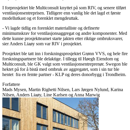
I forprosjektet
ble Multiconsult knyttet på som RIV, og senere tilført
ventilasjons
entreprisen
.
T
idligere enn vanlig ble det lagd
et første
modellutkast og et forenklet m
eng
d
euttak
.
-
Vi lagde
tidlig
en
for
enkl
et
materialliste
og
definerte
minimum
s
krav
for
ventilasjonsaggregat
og andre
komponenter.
Med
dette kunne
prosjektteamet
starte jakten etter riktige
ombruksvarer
,
sier Anders Liaøy
som var RIV i prosjektet.
Prosjektet ble tatt inn i
forskning
s
prosjektet Grønn VVS
,
og
hele fire
forsknings
partnere
ble
delaktige
. I tillegg til
Høegh
E
iendom
og
Multi
consult
, ble
GK
valgt
som ventilasjonsentreprenør
.
Swegon
ble
hektet
på
for å bistå med ombruk av aggregatet,
som
i sin tur ble
hentet fra
en femte partner -
KLP
og deres
donorbygg
i
Trondheim
.
Forfattere
Mads Mysen, Martin Righetti Nilsen, Lars Jørgen Nylund, Karina
Nilsen, Anders Liaøy, Line Karlsen og Anna Marwig