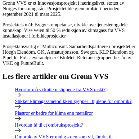
Grønn VVS er et Innovasjonsprosjekt i næringslivet, støttet av
Norges forskningsråd. Prosjektet ble gjennomført i perioden
september 2021 til mars 2025.
Prosjektets mål:
Bygge kompetanse, utvikle nye tjenester og dele
kunnskap
​.
Vise veien til 50 % reduksjon av klimagass fra VVS-
installasjoner i forbildeprosjekter
Prosjektansvarlig er Multiconsult. Samarbeidspartnere i prosjektet er
Höegh Eiendom, GK, Armaturjonsson, Swegon, KLP Eiendom og
Pipelife. FoU-leverandør er OsloMet. Referansegruppen består av
VKE og FutureBuilt.
Les flere artikler om Grønn VVS
Hvorfor må vi kutte utslippene fra VVS raskt?
Stikker klimagassmetodikken kjepper i hjulene for ombruk?
Plastrør er bedre for klima enn metallrør
Hvordan få til et ombruksprosjekt?
Ombruk av VVS er mulig - den som vil, får det til