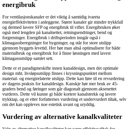
energibruk
For ventilasjonskanaler er det viktig å samtidig ivareta
energieffektiviteten i anleggene. Større kanaler gir mindre trykkfall
og dermed lavere SFP og energibruk til vifter. Energibruken øker
også med lengden på kanalnettet, retningsendringer, bend og
forgreninger. Energibruk i driftsperioden inngår også i
klimagassberegninger for bygninger, og står for store utslipp
gjennom byggets levetid. Her bør man altså optimalisere for både
materialbruk og energibruk for å finne løsningen med lavest
klimagassutslipp samlet sett.
Dette er et paradigmeskifte innen kanaldesign, men det optimale
design mht. livsløpsutslipp finnes i krysningspunktet mellom
material- og energirelaterte utslipp. Dette kan føre til en revurdering
av dagens praksis for kanaldesign. Kanskje bør mer bruk av 45-
graders bend og føringer som går diagonalt gjennom aksenettet
vurderes. Dette vil kunne gi både kortere kanalstrekk og lavere
trykktap, og er etter forfatternes vurdering et undervurdert tiltak, selv
om det kan oppleves noe estetisk uvant og uryddig.
Vurdering av alternative kanalkvaliteter
Valg av alternative kanalkvaliteter kan være effektive tiltak for