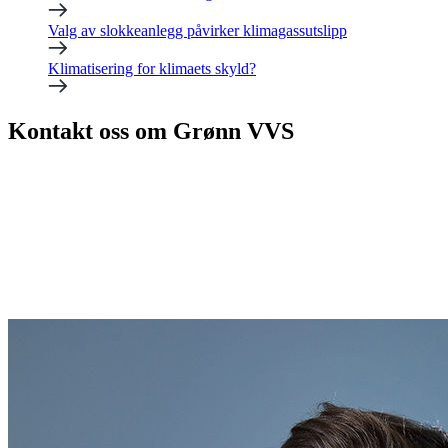
Valg av slokkeanlegg påvirker klimagassutslipp
Klimatisering for klimaets skyld?
Kontakt oss om Grønn VVS