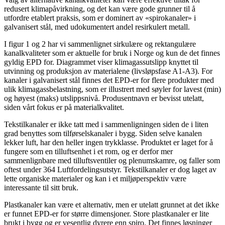
redusert klimapåvirkning, og det kan være gode grunner til å
utfordre etablert praksis, som er dominert av «spirokanaler» i
galvanisert stål, med udokumentert andel resirkulert metall.
I figur 1 og 2 har vi sammenlignet sirkulære og rektangulære
kanalkvaliteter som er aktuelle for bruk i Norge og kun de det finnes
gyldig EPD for. Diagrammet viser klimagassutslipp knyttet til
utvinning og produksjon av materialene (livsløpsfase A1-A3). For
kanaler i galvanisert stål finnes det EPD-er for flere produkter med
ulik klimagassbelastning, som er illustrert med søyler for lavest (min)
og høyest (maks) utslippsnivå. Produsentnavn er bevisst utelatt,
siden vårt fokus er på materialkvalitet.
Tekstilkanaler er ikke tatt med i sammenligningen siden de i liten
grad benyttes som tilførselskanaler i bygg. Siden selve kanalen
lekker luft, har den heller ingen trykklasse. Produktet er laget for å
fungere som en tilluftsenhet i et rom, og er derfor mer
sammenlignbare med tilluftsventiler og plenumskamre, og faller som
oftest under 364 Luftfordelingsutstyr. Tekstilkanaler er dog laget av
lette organiske materialer og kan i et miljøperspektiv være
interessante til sitt bruk.
Plastkanaler kan være et alternativ, men er utelatt grunnet at det ikke
er funnet EPD-er for større dimensjoner. Store plastkanaler er lite
brukt i bygg og er vesentlig dyrere enn spiro. Det finnes løsninger