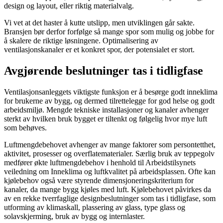
design og layout, eller riktig materialvalg.
Vi vet at det haster å kutte utslipp, men utviklingen går sakte.
Bransjen bør derfor forfølge så mange spor som mulig og jobbe for
å skalere de riktige løsningene. Optimalisering av
ventilasjonskanaler er et konkret spor, der potensialet er stort.
Avgjørende beslutninger tas i tidligfase
Ventilasjonsanleggets viktigste funksjon er å besørge godt inneklima
for brukerne av bygg, og dermed tilrettelegge for god helse og godt
arbeidsmiljø. Mengde tekniske installasjoner og kanaler avhenger
sterkt av hvilken bruk bygget er tiltenkt og følgelig hvor mye luft
som behøves.
Luftmengdebehovet avhenger av mange faktorer som persontetthet,
aktivitet, prosesser og overflatematerialer. Særlig bruk av teppegolv
medfører økte luftmengdebehov i henhold til Arbeidstilsynets
veiledning om Inneklima og luftkvalitet på arbeidsplassen. Ofte kan
kjølebehov også være styrende dimensjoneringskriterium for
kanaler, da mange bygg kjøles med luft. Kjølebehovet påvirkes da
av en rekke tverrfaglige designbeslutninger som tas i tidligfase, som
utforming av klimaskall, plassering av glass, type glass og
solavskjerming, bruk av bygg og internlaster.