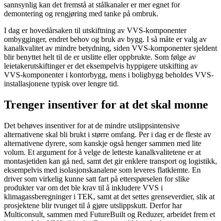
sannsynlig kan det fremstå at stålkanaler er mer egnet for
demontering og rengjøring med tanke på ombruk.
I dag er hovedårsaken til utskiftning av VVS-komponenter
ombygginger, endret behov og bruk av bygg. I så måte er valg av
kanalkvalitet av mindre betydning, siden VVS-komponenter sjeldent
blir benyttet helt til de er utslitte eller oppbrukte. Som følge av
leietakerutskiftinger er det eksempelvis hyppigere utskifting av
VVS-komponenter i kontorbygg, mens i boligbygg beholdes VVS-
installasjonene typisk over lengre tid.
Trenger insentiver for at det skal monne
Det behøves insentiver for at de mindre utslippsintensive
alternativene skal bli brukt i større omfang. Per i dag er de fleste av
alternativene dyrere, som kanskje også henger sammen med lite
volum. Et argument for å velge de letteste kanalkvalitetene er at
montasjetiden kan gå ned, samt det gir enklere transport og logistikk,
eksempelvis med isolasjonskanalene som leveres flatklemte. En
driver som virkelig kunne satt fart på etterspørselen for slike
produkter var om det ble krav til å inkludere VVS i
klimagassberegninger i TEK, samt at det settes grenseverdier, slik at
prosjektene blir tvunget til å gjøre utslippskutt. Derfor har
Multiconsult, sammen med FutureBuilt og Reduzer, arbeidet frem et