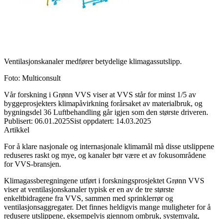
Ventilasjonskanaler medfører betydelige klimagassutslipp.
Foto
:
Multiconsult
Vår forskning i Grønn VVS viser at VVS står for minst 1/5 av
byggeprosjekters klimapåvirkning forårsaket av materialbruk, og
bygningsdel 36 Luftbehandling går igjen som den største driveren.
Publisert
:
06.01.2025
Sist oppdatert
:
14.03.2025
Artikkel
For å klare nasjonale og internasjonale klimamål må disse utslippene
reduseres raskt og mye, og kanaler bør være et av fokusområdene
for VVS-bransjen.
Klimagassberegningene utført i forskningsprosjektet Grønn VVS
viser at ventilasjonskanaler typisk er en av de tre største
enkeltbidragene fra VVS, sammen med sprinklerrør og
ventilasjonsaggregater. Det finnes heldigvis mange muligheter for å
redusere utslippene, eksempelvis gjennom ombruk, systemvalg,