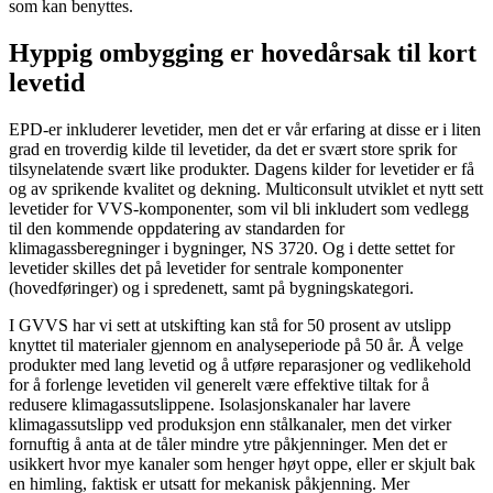
som kan benyttes.
Hyppig ombygging er hovedårsak til kort
levetid
EPD-er inkluderer levetider, men det er vår erfaring at disse er i liten
grad en troverdig kilde til levetider, da det er svært store sprik for
tilsynelatende svært like produkter. Dagens kilder for levetider er få
og av sprikende kvalitet og dekning. Multiconsult utviklet et nytt sett
levetider for VVS-komponenter, som vil bli inkludert som vedlegg
til den kommende oppdatering av standarden for
klimagassberegninger i bygninger, NS 3720. Og i dette settet for
levetider skilles det på levetider for sentrale komponenter
(hovedføringer) og i spredenett, samt på bygningskategori.
I GVVS har vi sett at utskifting kan stå for 50 prosent av utslipp
knyttet til materialer gjennom en analyseperiode på 50 år. Å velge
produkter med lang levetid og å utføre reparasjoner og vedlikehold
for å forlenge levetiden vil generelt være effektive tiltak for å
redusere klimagassutslippene. Isolasjonskanaler har lavere
klimagassutslipp ved produksjon enn stålkanaler, men det virker
fornuftig å anta at de tåler mindre ytre påkjenninger. Men det er
usikkert hvor mye kanaler som henger høyt oppe, eller er skjult bak
en himling, faktisk er utsatt for mekanisk påkjenning. Mer