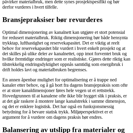
påvirker materialbruk, men dette synes prosjektspesifikt og bør
derfor vurderes i hvert tilfelle.
Bransjepraksiser bør revurderes
Optimal dimensjonering av kanalnett kan utgjøre et stort potensial
for redusert materialbruk. Riktig dimensjonering bør både hensynta
trykktap, lufthastighet og reservekapasitet. Det er viktig at reelt
behov for reservekapasitet blir vurdert i hvert enkelt prosjekt og at
det skilles på ulike deler av kanalnettet, opp imot forventet bruk og
hvilke fremtidige endringer som er realistiske. Gjøres dette riktig kan
tilstrekkelig endringsdyktighet oppnås samtidig som energibruk i
drift holdes lavt og materialbruken begrenses.
En annen åpenbar mulighet for optimalisering er å trappe ned
kanaler etter behov, og å gå bort fra dagens bransjepraksis som ofte
er at store kanaldimensjoner føres hele vegen ut et rettstrekk.
Hovedgrunnen til at kanalene ofte ikke blir bygget slik i praksis, er
at det går raskere å montere lange kanalstrekk i samme dimensjon,
og det er enklere logistisk. Det har også en funksjonsmessig
betydning for å bevare statisk trykk. Miljøperspektivet er et
argument for å vurdere om dagens praksis bør endres.
Balansering av utslipp fra materialer og