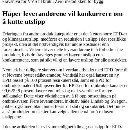
kravsnivå for VVS til bruk i Zero-metodikken for bygg.
Håper leverandørene vil konkurrere om
å kutte utslipp
Erfaringen fra andre produktkategorier er at det å etterspørre EPD-er
og klimagassutslipp, medfører en reduksjon i utslipp i det spesifikke
prosjekt, uten at det nødvendigvis har andre kostnader enn
forespørselen. Videre driver dette leverandørene til å forbedre sine
produkter, hvis de fravelges grunnet høyere utslipp enn
konkurrentene, som på sikt vil gi en lavere utslipp for alle prosjekter.
Nemitek har tidligere skrevet om hvordan arbeidet med EPD førte til
at Novema byttet stålleverandør. Ventistål har også lansert en ny
EPD basert på 100 prosent resirkulert stål, samt en EPD for
ombrukskanaler. Utslippsverdier fra EPD-en for ombrukte kanaler er
99,6-99,8 prosent lavere enn min- og maks-verdiene for nye
stålkanaler. Dette viser viktigheten av å få opp omsetningen på
ombruksvarer. Flere leverandører, inklusiv både Lindab og Swegon,
jobber også med blant annet fossilfritt stål og sirkularitet. Det finnes
altså produkter prosjekter kan velge allerede nå for å redusere
utslippene.
I denne artikkelen har vi sammenlignet klimagassutslipp for EPD-