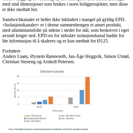
med små dimensjoner som brukes i noen boligprosjekter, men disse
er ikke medtatt her.
Sandwichkanaler er heller ikke inkludert i mangel på gyldig EPD.
«Isolasjonskanaler» er i denne sammenhengen et annet produkt,
med aluminiumsfolie på sidene i stedet for stål, som beskrevet i eget
avsnitt lengre ned. EPD-en for sirkulær isolasjonskanal hadde for
lite informasjon til å skaleres og er kun medtatt for Ø125.
Forfattere
Anders Liaøy, Øystein Rønneseth, Jan-Åge Heggvik, Simon Utstøl,
Christian Steneng og Arnkell Petersen.