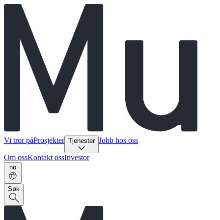
Vi tror på
Prosjekter
Jobb hos oss
Tjenester
Om oss
Kontakt oss
Investor
no
Søk