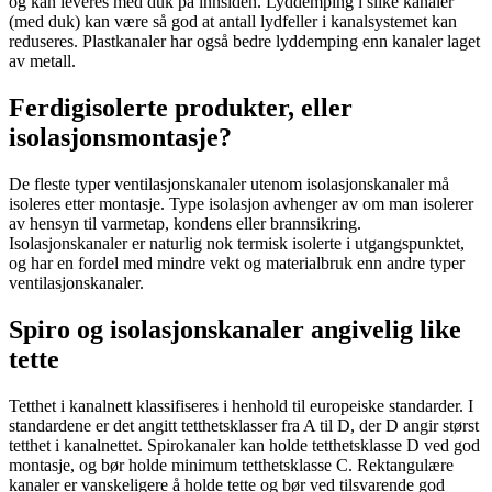
og kan leveres med duk på innsiden. Lyddemping i slike kanaler
(med duk) kan være så god at antall lydfeller i kanalsystemet kan
reduseres. Plastkanaler har også bedre lyddemping enn kanaler laget
av metall.
Ferdigisolerte produkter, eller
isolasjonsmontasje?
De fleste typer ventilasjonskanaler utenom isolasjonskanaler må
isoleres etter montasje. Type isolasjon avhenger av om man isolerer
av hensyn til varmetap, kondens eller brannsikring.
Isolasjonskanaler er naturlig nok termisk isolerte i utgangspunktet,
og har en fordel med mindre vekt og materialbruk enn andre typer
ventilasjonskanaler.
Spiro og isolasjonskanaler angivelig like
tette
Tetthet i kanalnett klassifiseres i henhold til europeiske standarder. I
standardene er det angitt tetthetsklasser fra A til D, der D angir størst
tetthet i kanalnettet. Spirokanaler kan holde tetthetsklasse D ved god
montasje, og bør holde minimum tetthetsklasse C. Rektangulære
kanaler er vanskeligere å holde tette og bør ved tilsvarende god