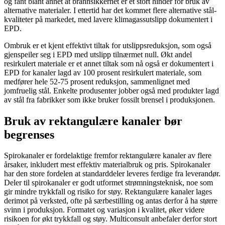
og fant blant annet at brannsikkerhet er et stort hinder for bruk av
alternative materialer. I ettertid har det kommet flere alternative stål-
kvaliteter på markedet, med lavere klimagassutslipp dokumentert i
EPD.
Ombruk er et kjent effektivt tiltak for utslippsreduksjon, som også
gjenspeiler seg i EPD med utslipp tilnærmet null. Økt andel
resirkulert materiale er et annet tiltak som nå også er dokumentert i
EPD for kanaler lagd av 100 prosent resirkulert materiale, som
medfører hele 52-75 prosent reduksjon, sammenlignet med
jomfruelig stål. Enkelte produsenter jobber også med produkter lagd
av stål fra fabrikker som ikke bruker fossilt brensel i produksjonen.
Bruk av rektangulære kanaler bør
begrenses
Spirokanaler er fordelaktige fremfor rektangulære kanaler av flere
årsaker, inkludert mest effektiv materialbruk og pris. Spirokanaler
har den store fordelen at standarddeler leveres ferdige fra leverandør.
Deler til spirokanaler er godt utformet strømningsteknisk, noe som
gir mindre trykkfall og risiko for støy. Rektangulære kanaler lages
derimot på verksted, ofte på særbestilling og antas derfor å ha større
svinn i produksjon. Formatet og variasjon i kvalitet, øker videre
risikoen for økt trykkfall og støy. Multiconsult anbefaler derfor stort