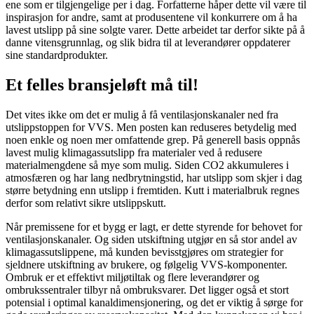
ene som er tilgjengelige per i dag. Forfatterne håper dette vil være til
inspirasjon for andre, samt at produsentene vil konkurrere om å ha
lavest utslipp på sine solgte varer. Dette arbeidet tar derfor sikte på å
danne vitensgrunnlag, og slik bidra til at leverandører oppdaterer
sine standardprodukter.
Et felles bransjeløft må til!
Det vites ikke om det er mulig å få ventilasjonskanaler ned fra
utslippstoppen for VVS. Men posten kan reduseres betydelig med
noen enkle og noen mer omfattende grep. På generell basis oppnås
lavest mulig klimagassutslipp fra materialer ved å redusere
materialmengdene så mye som mulig. Siden CO2 akkumuleres i
atmosfæren og har lang nedbrytningstid, har utslipp som skjer i dag
større betydning enn utslipp i fremtiden. Kutt i materialbruk regnes
derfor som relativt sikre utslippskutt.
Når premissene for et bygg er lagt, er dette styrende for behovet for
ventilasjonskanaler. Og siden utskiftning utgjør en så stor andel av
klimagassutslippene, må kunden bevisstgjøres om strategier for
sjeldnere utskiftning av brukere, og følgelig VVS-komponenter.
Ombruk er et effektivt miljøtiltak og flere leverandører og
ombrukssentraler tilbyr nå ombruksvarer. Det ligger også et stort
potensial i optimal kanaldimensjonering, og det er viktig å sørge for