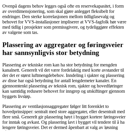
Ovenpå dagens behov legges også ofte en reservekapasitet, i form
av overdimensjonering, som skal gjøre anlegget fleksibelt for
endringer. Den sterke korrelasjonen mellom tidligfasevalg og
behovet for VVS-installasjoner impliserer at VVS-fagfolk bør være
med tidlig i prosjekter som premissgivere, og tydeliggjøre effekten
av valgene som tas.
Plassering av aggregater og føringsveier
har sannsynligvis stor betydning
Plassering av tekniske rom kan ha stor betydning for mengden
kanalnett. Generelt vil det være fordelaktig med korte avstander til
der det er størst luftmengdebehov. Inndeling i sjakter og plassering
av disse har også betydning for antall lengdemeter kanaler. En
gjennomtenkt plassering av teknisk rom, sjakter og hovedføringer
kan samtidig redusere behovet for inngrep og utskiftinger gjennom
byggets livsløp.
Plassering av ventilasjonsaggregater følger litt forenklet to
hovedprinsipper: sentralt med store aggregater, eller desentralt med
flere små. Generelt gir plassering høyt i bygget kortere føringsveier
for inntak og avkast. Og plassering lavt i bygget vil tendere til å ha
lengere føringsveier. Det er dermed åpenbart at valg av løsning