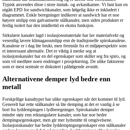
Typisk anvendes disse i store inntak- og avkastkamre. Vi fant kun en
utgått EPD for sandwichkanaler, som følgelig ikke er inkludert i
diagrammet. Enkle beregninger indikerer at sandwich har et noe
høyere utslipp enn galvaniserte stålkanaler, men siden produktet er
ferdig isolert har den imidlertid en ekstra funksjon.
Sirkulære kanaler lagd i isolasjonsmateriale har lav materialvekt og
vesentlig lavere klimagassutslipp enn de tradisjonelle spirokanalene.
Kanalene er i dag lite brukt, men fremstår fra et miljøperspektiv som
et interessant alternativ. Det er viktig å merke seg at
isolasjonskanaler har en del egenskaper som skiller seg fra spiro, og
som vil medføre noen endringer i prosjektering. De ulike faktorene
som er mest sentrale er diskutert i påfølgende avsnitt.
Alternativene demper lyd bedre enn
metall
Forskjellige kanaltyper har ulike egenskaper når det kommer til lyd.
Generelt har rette stålkanaler så lite demping at det er vanlig å se
bort fra lyddempingen i lydberegninger. Spirokanaler demper
mindre støy enn rektangulære kanaler, som har noe bedre
dempingsegenskaper, men gir mer lydsmitte til omgivelsene.
Isolasjonskanaler har bedre lyddempingsegenskaper enn stålkanaler