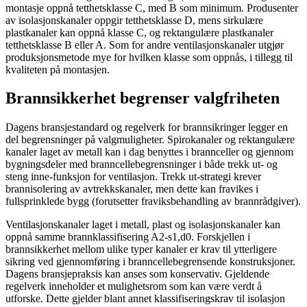
montasje oppnå tetthetsklasse C, med B som minimum. Produsenter
av isolasjonskanaler oppgir tetthetsklasse D, mens sirkulære
plastkanaler kan oppnå klasse C, og rektangulære plastkanaler
tetthetsklasse B eller A. Som for andre ventilasjonskanaler utgjør
produksjonsmetode mye for hvilken klasse som oppnås, i tillegg til
kvaliteten på montasjen.
Brannsikkerhet begrenser valgfriheten
Dagens bransjestandard og regelverk for brannsikringer legger en
del begrensninger på valgmuligheter. Spirokanaler og rektangulære
kanaler laget av metall kan i dag benyttes i brannceller og gjennom
bygningsdeler med branncellebegrensninger i både trekk ut- og
steng inne-funksjon for ventilasjon. Trekk ut-strategi krever
brannisolering av avtrekkskanaler, men dette kan fravikes i
fullsprinklede bygg (forutsetter fraviksbehandling av brannrådgiver).
Ventilasjonskanaler laget i metall, plast og isolasjonskanaler kan
oppnå samme brannklassifisering A2-s1,d0. Forskjellen i
brannsikkerhet mellom ulike typer kanaler er krav til ytterligere
sikring ved gjennomføring i branncellebegrensende konstruksjoner.
Dagens bransjepraksis kan anses som konservativ. Gjeldende
regelverk inneholder et mulighetsrom som kan være verdt å
utforske. Dette gjelder blant annet klassifiseringskrav til isolasjon