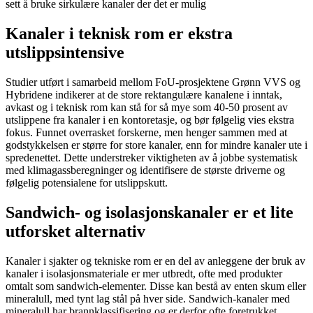
sett å bruke sirkulære kanaler der det er mulig
Kanaler i teknisk rom er ekstra
utslippsintensive
Studier utført i samarbeid mellom FoU-prosjektene Grønn VVS og
Hybridene indikerer at de store rektangulære kanalene i inntak,
avkast og i teknisk rom kan stå for så mye som 40-50 prosent av
utslippene fra kanaler i en kontoretasje, og bør følgelig vies ekstra
fokus. Funnet overrasket forskerne, men henger sammen med at
godstykkelsen er større for store kanaler, enn for mindre kanaler ute i
spredenettet. Dette understreker viktigheten av å jobbe systematisk
med klimagassberegninger og identifisere de største driverne og
følgelig potensialene for utslippskutt.
Sandwich- og isolasjonskanaler er et lite
utforsket alternativ
Kanaler i sjakter og tekniske rom er en del av anleggene der bruk av
kanaler i isolasjonsmateriale er mer utbredt, ofte med produkter
omtalt som sandwich-elementer. Disse kan bestå av enten skum eller
mineralull, med tynt lag stål på hver side. Sandwich-kanaler med
mineralull har brannklassifisering og er derfor ofte foretrukket.