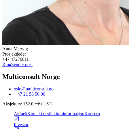
Anna
Marwig
Prosjektleder
+47 47276811
Ring
Send e-post
Multiconsult Norge
oslo@multiconsult.no
+ 47 21 58 50 00
Aksjekurs
:
152.0
+1.6
%
Aktuelt
Kontakt oss
Fakturainformasjon
Konsern
Investor