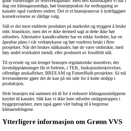
gode vurderinger av reservekapasitet. Med den kunnskapen vi har i
dag om klimagassutslipp, bør bransjepraksis for nedtrapping av
kanaler også vurderes endret. Det er et bransjeansvar å tydeliggjøre
konsekvensene av dårlige valg.
Stål er det mest etablerte produktet på markedet og tryggest å bruke
mht. brannkrav, men det er ikke dermed sagt at dette ikke bør
utfordres. Alternative kanalkvaliteter har en rekke fordeler, har en
åpenbar plass i vår verktøykasse og bør vurderes brukt i flere
prosjekter. Når det brukes stålkanaler, bør de være ombrukte, med
høy andel resirkulert metall, eller produsert av fossilfritt stål.
Til syvende og sist trenger bransjen regulatoriske insentiver, der
lavutslippsløsninger får et fortrinn, i TEK, funksjonsbeskrivelser,
offentlige anskaffelser, BREEAM og FutureBuilt-prosjekter. Så må
leverandørene gjøre det de kan på sin side for å kutte utslipp i
produksjon.
Hele bransjen må sammen trå til for å redusere klimagassutslippene
knyttet til kanaler. Slik kan vi ikke bare utfordre utslippstoppen i
byggeprosjekter, men også gjøre vårt bidrag til å begrense
klimaendringene.
Ytterligere informasjon om Grønn VVS