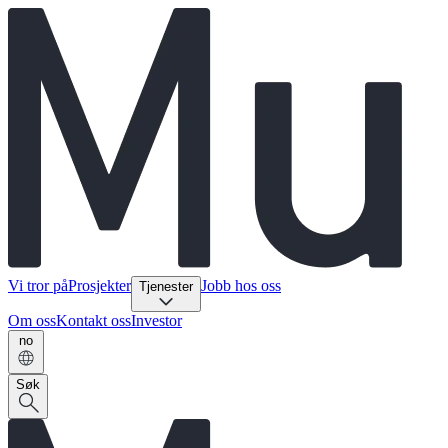
Vi tror på
Prosjekter
Jobb hos oss
Tjenester
Om oss
Kontakt oss
Investor
no
Søk