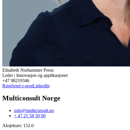
Elisabeth
Norhammer Preus
Leder | Innovasjon og applikasjoner
+47 98219346
Ring
Send e-post
LinkedIn
Multiconsult Norge
oslo@multiconsult.no
+ 47 21 58 50 00
Aksjekurs
:
152.0