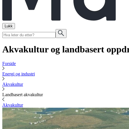
Lukk
Akvakultur og landbasert oppdr
Forside
Energi og industri
Akvakultur
Landbasert akvakultur
Akvakultur