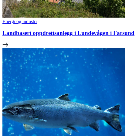
Energi og industri
Landbasert oppdrettsanlegg i Lundevågen i Farsund