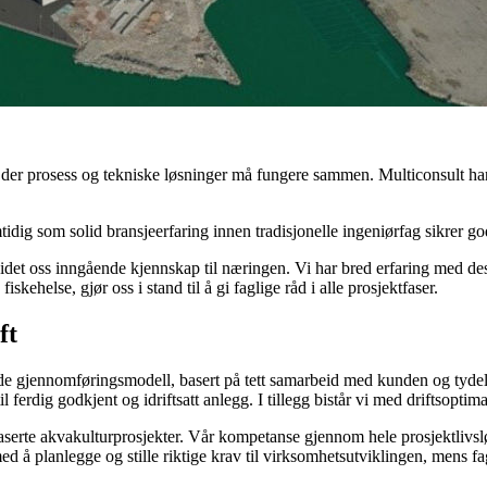
der prosess og tekniske løsninger må fungere sammen. Multiconsult har
idig som solid bransjeerfaring innen tradisjonelle ingeniørfag sikrer go
beidet oss inngående kjennskap til næringen. Vi har bred erfaring med de
kehelse, gjør oss i stand til å gi faglige råd i alle prosjektfaser.
ift
ede gjennomføringsmodell, basert på tett samarbeid med kunden og tydel
il ferdig godkjent og idriftsatt anlegg. I tillegg bistår vi med driftsopt
andbaserte akvakulturprosjekter. Vår kompetanse gjennom hele prosjektliv
 å planlegge og stille riktige krav til virksomhetsutviklingen, mens fags