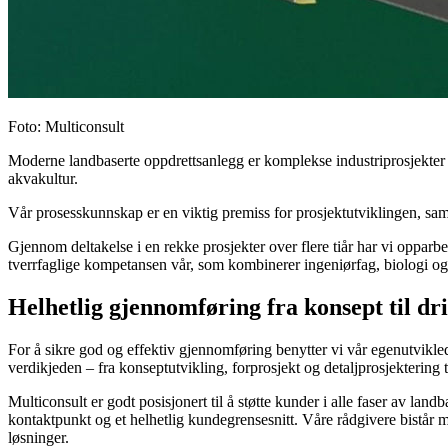
Foto
:
Multiconsult
Moderne landbaserte oppdrettsanlegg er komplekse industriprosjekter 
akvakultur.
Vår prosesskunnskap er en viktig premiss for prosjektutviklingen, samt
Gjennom deltakelse i en rekke prosjekter over flere tiår har vi oppar
tverrfaglige kompetansen vår, som kombinerer ingeniørfag, biologi og fis
Helhetlig gjennomføring fra konsept til dr
For å sikre god og effektiv gjennomføring benytter vi vår egenutvikl
verdikjeden – fra konseptutvikling, forprosjekt og detaljprosjektering t
Multiconsult er godt posisjonert til å støtte kunder i alle faser av l
kontaktpunkt og et helhetlig kundegrensesnitt. Våre rådgivere bistår med
løsninger.