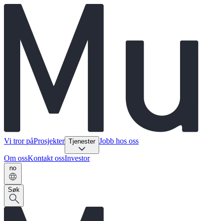
Vi tror på
Prosjekter
Jobb hos oss
Tjenester
Om oss
Kontakt oss
Investor
no
Søk