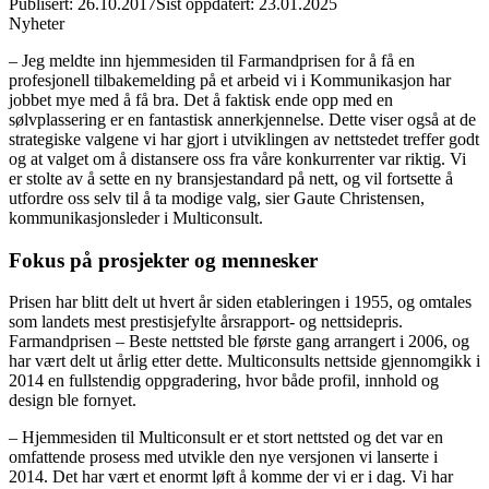
Publisert
:
26.10.2017
Sist oppdatert
:
23.01.2025
Nyheter
– Jeg meldte inn hjemmesiden til Farmandprisen for å få en
profesjonell tilbakemelding på et arbeid vi i Kommunikasjon har
jobbet mye med å få bra. Det å faktisk ende opp med en
sølvplassering er en fantastisk annerkjennelse. Dette viser også at de
strategiske valgene vi har gjort i utviklingen av nettstedet treffer godt
og at valget om å distansere oss fra våre konkurrenter var riktig. Vi
er stolte av å sette en ny bransjestandard på nett, og vil fortsette å
utfordre oss selv til å ta modige valg, sier Gaute Christensen,
kommunikasjonsleder i Multiconsult.
Fokus på prosjekter og mennesker
Prisen har blitt delt ut hvert år siden etableringen i 1955, og omtales
som landets mest prestisjefylte årsrapport- og nettsidepris.
Farmandprisen – Beste nettsted ble første gang arrangert i 2006, og
har vært delt ut årlig etter dette. Multiconsults nettside gjennomgikk i
2014 en fullstendig oppgradering, hvor både profil, innhold og
design ble fornyet.
– Hjemmesiden til Multiconsult er et stort nettsted og det var en
omfattende prosess med utvikle den nye versjonen vi lanserte i
2014. Det har vært et enormt løft å komme der vi er i dag. Vi har