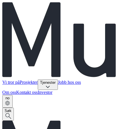
Vi tror på
Prosjekter
Jobb hos oss
Tjenester
Om oss
Kontakt oss
Investor
no
Søk