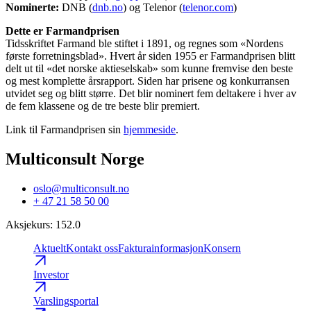
Nominerte:
DNB (
dnb.no
) og Telenor (
telenor.com
)
Dette er Farmandprisen
Tidsskriftet Farmand ble stiftet i 1891, og regnes som «Nordens
første forretningsblad». Hvert år siden 1955 er Farmandprisen blitt
delt ut til «det norske aktieselskab» som kunne fremvise den beste
og mest komplette årsrapport. Siden har prisene og konkurransen
utvidet seg og blitt større. Det blir nominert fem deltakere i hver av
de fem klassene og de tre beste blir premiert.
Link til Farmandprisen sin
hjemmeside
.
Multiconsult Norge
oslo@multiconsult.no
+ 47 21 58 50 00
Aksjekurs
:
152.0
Aktuelt
Kontakt oss
Fakturainformasjon
Konsern
Investor
Varslingsportal