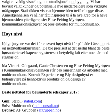
valgt en veldig visuell og noe utradisjonell oppbygning. Vi har
bevisst valgt kunder og potensielle nye medarbeidere som viktigste
målgruppe. Statistikken viser at hjemmesiden treffer begge disse.
Annerkjennelsen vi nå har fått inspirerer til å ta nye grep for å heve
hjemmesiden ytterligere, sier Elise Feiring Myrtrøen,
kommunikasjonsrådgiver og prosjektleder for multiconsult.no.
Høyt nivå
Ifølge juryene var det i år et svært høyt nivå i år på både i årsrapport-
og nettstedkonkurransen. De ble presisert at det særlig blant de beste
børsnoterte selskapene registreres et betydelig løft etter noen år med
stagnasjon.
Ida Victoria Ødegaard, Gaute Christensen og Elise Feiring Myrtrøen
i Kommunikasjonsavdelingen står bak lanseringen og arbeidet med
multiconsult.no. Knowit Experience og Bly designbyrå er
bidragsytere på henholdsvis produksjon og design av
multiconsult.no.
Beste nettsted for børsnoterte selskaper 2017:
Gull:
Statoil (
statoil.com
)
Sølv:
Multiconsult (
multiconsult.no
)
Bronse:
AF Gruppen (
afgruppen.no
)