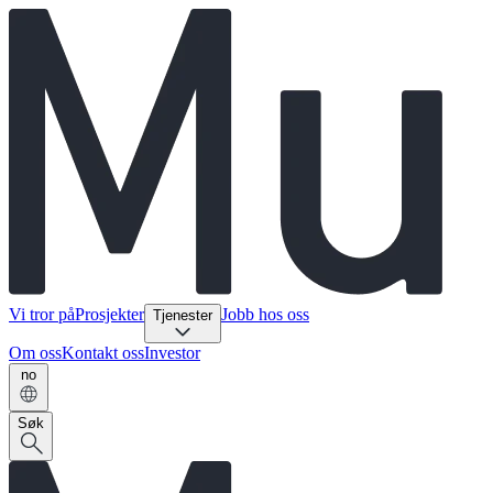
Vi tror på
Prosjekter
Jobb hos oss
Tjenester
Om oss
Kontakt oss
Investor
no
Søk