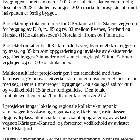
Byggingen startet sommeren 2023 og skal etter planen være ferdig i
desember 2028. I slutten av august 2025 markerte prosjektet at rundt
halvparten er ferdig bygget.
Prosjektering i totalentreprise for OPS-kontrakt for Statens vegvesen
for bygging av E10, rv. 85 og rv. 83 mellom Evenes, Sortland og
Harstad (Hålogalandsvegen) i Nordland, Troms og Finnmark.
Prosjektet omfatter totalt 82 km to-felts veg, hvorav 20 km bygges i
ny trasé, og 35 km som oppgradering og utvidelse av eksisterende
veg. Det bygges 7 tunneler med samlet lengde på 27 km, 22 bruer i
veglinjen og ca. 50 konstruksjoner.
Multiconsult leder prosjekteringen i tett samarbeid med Aas-
Jakobsen og Vianova-nettverket som underkonsulenter. Skanska har
med seg Hæhre Entreprenør i byggingen, og skal også stå for drift
og vedlikehold i 15 år etter ferdigstillelse. Den totale
kontraktsverdien er på 20 milliarder kroner over 21 år.
I prosjektet inngår lokale og regionale kollektivknutepunkt,
samleveger, kryssløsninger, gang- og sykkelveger, rasteplasser,
døgnhvileplass, utfartsparkeringer, samt oppgradering av avlastet
vegnett Kåringen–Kanstad, og forsterket vedlikehold av avlastet
E10 Fiskefjord.
Hæhre Entreprenør AS er totalunderentreprenør til Skanska Norge