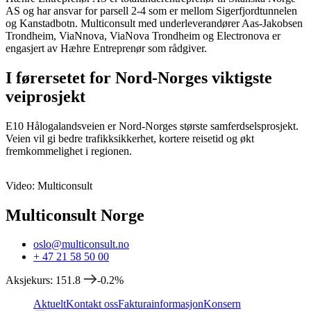
AS og har ansvar for parsell 2-4 som er mellom Sigerfjordtunnelen
og Kanstadbotn. Multiconsult med underleverandører Aas-Jakobsen
Trondheim, ViaNnova, ViaNova Trondheim og Electronova er
engasjert av Hæhre Entreprenør som rådgiver.
I førersetet for Nord-Norges viktigste
veiprosjekt
E10 Hålogalandsveien er Nord-Norges største samferdselsprosjekt.
Veien vil gi bedre trafikksikkerhet, kortere reisetid og økt
fremkommelighet i regionen.
Video
:
Multiconsult
Multiconsult Norge
oslo@multiconsult.no
+ 47 21 58 50 00
Aksjekurs
:
151.8
-0.2
%
Aktuelt
Kontakt oss
Fakturainformasjon
Konsern