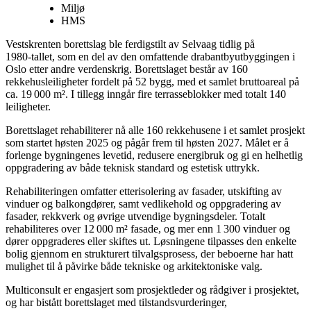
Miljø
HMS
Vestskrenten borettslag ble ferdigstilt av Selvaag tidlig på
1980‑tallet, som en del av den omfattende drabantbyutbyggingen i
Oslo etter andre verdenskrig. Borettslaget består av 160
rekkehusleiligheter fordelt på 52 bygg, med et samlet bruttoareal på
ca. 19 000 m². I tillegg inngår fire terrasseblokker med totalt 140
leiligheter.
Borettslaget rehabiliterer nå alle 160 rekkehusene i et samlet prosjekt
som startet høsten 2025 og pågår frem til høsten 2027. Målet er å
forlenge bygningenes levetid, redusere energibruk og gi en helhetlig
oppgradering av både teknisk standard og estetisk uttrykk.
Rehabiliteringen omfatter etterisolering av fasader, utskifting av
vinduer og balkongdører, samt vedlikehold og oppgradering av
fasader, rekkverk og øvrige utvendige bygningsdeler. Totalt
rehabiliteres over 12 000 m² fasade, og mer enn 1 300 vinduer og
dører oppgraderes eller skiftes ut. Løsningene tilpasses den enkelte
bolig gjennom en strukturert tilvalgsprosess, der beboerne har hatt
mulighet til å påvirke både tekniske og arkitektoniske valg.
Multiconsult er engasjert som prosjektleder og rådgiver i prosjektet,
og har bistått borettslaget med tilstandsvurderinger,