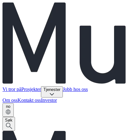
Vi tror på
Prosjekter
Jobb hos oss
Tjenester
Om oss
Kontakt oss
Investor
no
Søk