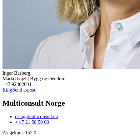
Inger
Basberg
Markedssjef | Bygg og eiendom
+47 92402041
Ring
Send e-post
Multiconsult Norge
oslo@multiconsult.no
+ 47 21 58 50 00
Aksjekurs
:
152.0