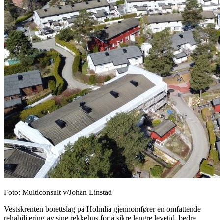
Foto: Multiconsult v/Johan Linstad
Vestskrenten borettslag på Holmlia gjennomfører en omfattende
rehabilitering av sine rekkehus for å sikre lengre levetid, bedre