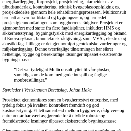
energikartlegging, forprosjekt, prosjektering, utarbeidelse av
tilbudsunderlag, kontrahering, teknisk byggeplassoppfølging og
prosjektledelse gjennom hele rehabiliteringsprosessen. Multiconsult
har hatt ansvar for tilstand og bygningsvern, og har ledet
prosjektgjennomføringen som byggherrens rådgiver. Prosjektet er
gjennomført med støtte fra flere fagdisipliner, inkludert HMS og
sikkerhetsstyring, bygningsfysikk med energikartlegging og bistand
til Enova‑søknad, brannteknisk rådgivning, samt VVS‑, elektro‑ og
akustikkfag. I tillegg er det gjennomført geotekniske vurderinger og
miljøkartlegging. Denne tverrfaglige tilnærmingen har sikret
helhetlige, trygge og bærekraftige løsninger tilpasset eksisterende
bygningsmasse.
“
Det var tydelig at Multiconsult lyttet til våre ønsker,
samtidig som de kom med gode innspill og faglige
motforestillinger.
”
Styreleder i Vestskrenten Borettslag, Johan Hake
Prosjektet gjennomføres som en byggherrestyrt entreprise, med
tydelig fokus på kvalitet, kontrollert fremdrift og god
kostnadsstyring. Et tett samarbeid mellom byggherre, rådgivere og
entreprenør har vært avgjørende for å utvikle robuste og
fremtidsrettede løsninger tilpasset eksisterende bygningsmasse.
Gjennom systematiske tilstandsvurderinger og tett oppfølging på