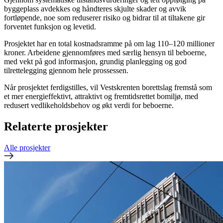
byggeplass avdekkes og håndteres skjulte skader og avvik
fortløpende, noe som reduserer risiko og bidrar til at tiltakene gir
forventet funksjon og levetid.
Prosjektet har en total kostnadsramme på om lag 110–120 millioner
kroner. Arbeidene gjennomføres med særlig hensyn til beboerne,
med vekt på god informasjon, grundig planlegging og god
tilrettelegging gjennom hele prossessen.
Når prosjektet ferdigstilles, vil Vestskrenten borettslag fremstå som
et mer energieffektivt, attraktivt og fremtidsrettet bomiljø, med
redusert vedlikeholdsbehov og økt verdi for beboerne.
Relaterte prosjekter
Alle prosjekter