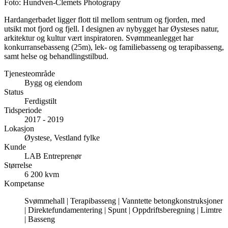
Foto
:
Hundven-Clemets Photograpy
Hardangerbadet ligger flott til mellom sentrum og fjorden, med
utsikt mot fjord og fjell. I designen av nybygget har Øysteses natur,
arkitektur og kultur vært inspiratoren. Svømmeanlegget har
konkurransebasseng (25m), lek- og familiebasseng og terapibasseng,
samt helse og behandlingstilbud.
Tjenesteområde
Bygg og eiendom
Status
Ferdigstilt
Tidsperiode
2017 - 2019
Lokasjon
Øystese, Vestland fylke
Kunde
LAB Entreprenør
Størrelse
6 200 kvm
Kompetanse
Svømmehall | Terapibasseng | Vanntette betongkonstruksjoner
| Direktefundamentering | Spunt | Oppdriftsberegning | Limtre
| Basseng