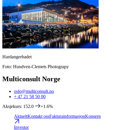
Hardangerbadet
Foto
:
Hundven-Clemets Photograpy
Multiconsult Norge
oslo@multiconsult.no
+ 47 21 58 50 00
Aksjekurs
:
152.0
+1.6
%
Aktuelt
Kontakt oss
Fakturainformasjon
Konsern
Investor