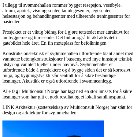
I tillegg til svømmehallen rommer bygget resepsjon, vestibyle,
atrium, apotek, visningssenter, tannlegesenter, legesenter,
helsestasjon og behandlingsenter med tilhørende treningssenter for
pasienter.
Prosjektet er et viktig bidrag for å gjøre tettstedet mer attraktivt for
innbyggerne og tilreisende. Det bidrar også til økt aktivitet i
gatebildet hele året. En fin møteplass for befolkningen.
Konstruksjonsteknisk er svømmehallen utfordrende blant annet med
vanntette betongkonstruksjoner i basseng med mye innstøpt teknisk
utstyr og vanntett kjeller under havnivå. Svømmehaller er
utfordrende både å prosjektere og å bygge siden det er så korrosivt
miljø, og bygningsfysikk står sentralt for å sikre bestandige
løsninger. Akustikk er også utfordrende i svømmeanlegg.
Alle fag i Multiconsult Norge har lagt ned en stor innsats for å sikre
løsninger som har gitt et godt resultat og et lokalt samlingspunkt.
LINK Arkitektur (søsterselskap av Multiconsult Norge) har stått for
design og arkitektur for svømmehallen.