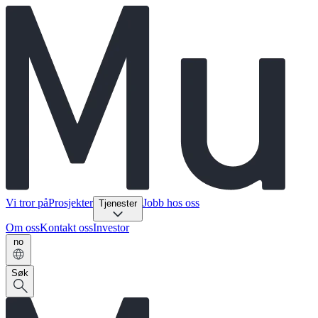
Vi tror på
Prosjekter
Jobb hos oss
Tjenester
Om oss
Kontakt oss
Investor
no
Søk