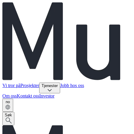
Vi tror på
Prosjekter
Jobb hos oss
Tjenester
Om oss
Kontakt oss
Investor
no
Søk