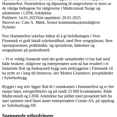
Hammerfest. Pasientfokus og tilpasning til omgivelsene er noen av
de viktige bidragene for rådgiverne i Multiconsult Norge og
arkitektene i LINK Arkitektur.
Publisert
:
14.01.2025
Sist oppdatert
:
20.01.2025
Skrevet av
:
Cato A. Mørk
,
Senior kommunikasjonsrådgiver
Nyheter
Nye Hammerfest sykehus bidrar til å gi befolkningen i Vest-
Finnmark et godt lokalt sykehustilbud, med flere sengeplasser, flere
operasjonsstuer, poliklinikk- og spesialrom, fødestuer og
sengeplasser på pasienthotell.
– Vi er veldig fornøyde med det gode samarbeidet vi har hatt med
både brukere, rådgivere og entreprenører som nå har resultert i et
fantastisk flott og funksjonelt bygg som innbyggerne i Finnmark vil
ha nytte av i lang tid fremover, sier Morten Grunnhov, prosjektleder
i Sykehusbygg.
Bygget i seg selv ligger flott til i vannkanten i Hammerfest og er fire
etasjer høyt, energieffektivt og på rundt 33 000 kvadratmeter. Både
Multiconsult og LINK Arkitektur har jobbet med prosjektet helt fra
start sammen med blant annet entreprenøren Consto AS, på oppdrag
av Sykehusbygg HF.
Spennende utfordringer