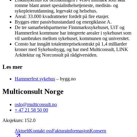
romme blant annet spesialisthelsetjeneste, medisin- og
sykepleierutdanning, legevakt og helsehus.
Areal: 33.000 kvadratmeter fordelt på fire etasjer.
Bygges etter passivhusstandard og energiklasse A.
De tre samarbeidspartnerne Finnmarkssykehuset, UiT og
Hammerfest kommune har integrerte arealer i sykehuset som
vil sambrukes mellom sykehuset, kommunen og universitet.
Consto har inngått totalentreprisekontrakt på 1,4 milliarder
kroner med Sykehusbygg, og har med Multiconsult, LINK
Arkitektur og Norconsult på rådgiversiden.
Les mer
Hammerfest sykehus
– bygg.no
Multiconsult Norge
oslo@multiconsult.no
+ 47 21 58 50 00
Aksjekurs
:
152.0
Aktuelt
Kontakt oss
Fakturainformasjon
Konsern