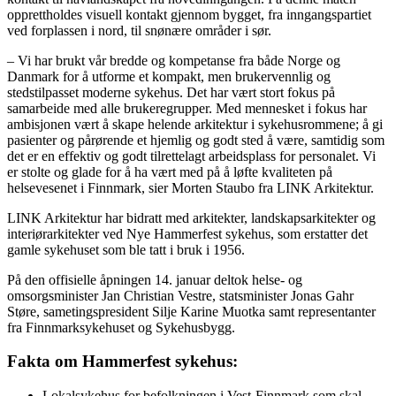
opprettholdes visuell kontakt gjennom bygget, fra inngangspartiet
ved forplassen i nord, til snønære områder i sør.
– Vi har brukt vår bredde og kompetanse fra både Norge og
Danmark for å utforme et kompakt, men brukervennlig og
stedstilpasset moderne sykehus. Det har vært stort fokus på
samarbeide med alle brukeregrupper. Med mennesket i fokus har
ambisjonen vært å skape helende arkitektur i sykehusrommene; å gi
pasienter og pårørende et hjemlig og godt sted å være, samtidig som
det er en effektiv og godt tilrettelagt arbeidsplass for personalet. Vi
er stolte og glade for å ha vært med på å løfte kvaliteten på
helsevesenet i Finnmark, sier Morten Staubo fra LINK Arkitektur.
LINK Arkitektur har bidratt med arkitekter, landskapsarkitekter og
interiørarkitekter ved Nye Hammerfest sykehus, som erstatter det
gamle sykehuset som ble tatt i bruk i 1956.
På den offisielle åpningen 14. januar deltok helse- og
omsorgsminister Jan Christian Vestre, statsminister Jonas Gahr
Støre, sametingspresident Silje Karine Muotka samt representanter
fra Finnmarksykehuset og Sykehusbygg.
Fakta om Hammerfest sykehus:
Lokalsykehus for befolkningen i Vest-Finnmark som skal