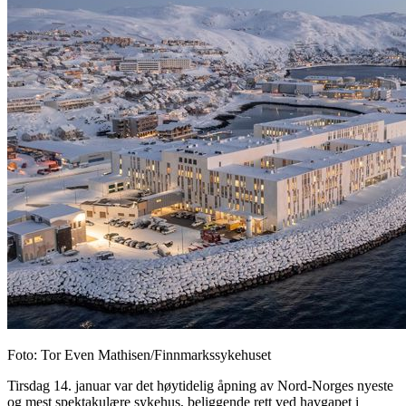
Foto
:
Tor Even Mathisen/Finnmarkssykehuset
Tirsdag 14. januar var det høytidelig åpning av Nord-Norges nyeste
og mest spektakulære sykehus, beliggende rett ved havgapet i