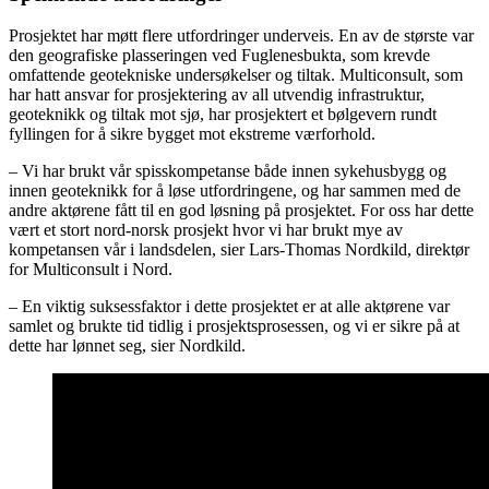
Prosjektet har møtt flere utfordringer underveis. En av de største var
den geografiske plasseringen ved Fuglenesbukta, som krevde
omfattende geotekniske undersøkelser og tiltak. Multiconsult, som
har hatt ansvar for prosjektering av all utvendig infrastruktur,
geoteknikk og tiltak mot sjø, har prosjektert et bølgevern rundt
fyllingen for å sikre bygget mot ekstreme værforhold.
– Vi har brukt vår spisskompetanse både innen sykehusbygg og
innen geoteknikk for å løse utfordringene, og har sammen med de
andre aktørene fått til en god løsning på prosjektet. For oss har dette
vært et stort nord-norsk prosjekt hvor vi har brukt mye av
kompetansen vår i landsdelen, sier Lars-Thomas Nordkild, direktør
for Multiconsult i Nord.
– En viktig suksessfaktor i dette prosjektet er at alle aktørene var
samlet og brukte tid tidlig i prosjektsprosessen, og vi er sikre på at
dette har lønnet seg, sier Nordkild.