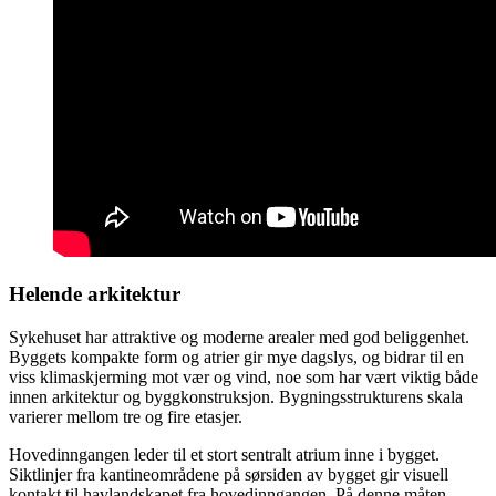
Helende arkitektur
Sykehuset har attraktive og moderne arealer med god beliggenhet.
Byggets kompakte form og atrier gir mye dagslys, og bidrar til en
viss klimaskjerming mot vær og vind, noe som har vært viktig både
innen arkitektur og byggkonstruksjon. Bygningsstrukturens skala
varierer mellom tre og fire etasjer.
Hovedinngangen leder til et stort sentralt atrium inne i bygget.
Siktlinjer fra kantineområdene på sørsiden av bygget gir visuell
kontakt til havlandskapet fra hovedinngangen. På denne måten