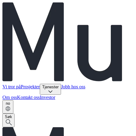
Vi tror på
Prosjekter
Jobb hos oss
Tjenester
Om oss
Kontakt oss
Investor
no
Søk