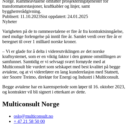
Norge. Rammeavtalene omfatter prosjekteringstjenester for
transformatorstasjoner, kraftkabler og linjer, samt
byggherrerådgivning.
Publisert
:
11.10.2023
Sist oppdatert
:
24.01.2025
Nyheter
Varigheten på de to rammeavtalene er fire år fra kontraktsinngåelse,
med mulige forlengelse på inntil fire år. Samlet verdi over fire år er
beregnet til over 1 milliard norske kroner.
– Vi er glade for å delta i videreutviklingen av det norske
kraftsystemet, som er en viktig faktor i den grønne omstillingen av
samfunnet. Samtidig er vi selvsagt svært fornøyde med at
Multiconsult ble vurdert som selskapet med best kvalitet på begge
avtalene, og at vi viderefører en lang kunderelasjon med Statnett,
sier Snorre Treimo, direktør for Energi og Industri i Multiconsult.
Begge avtalene har en karensperiode som løper til 16. oktober 2023,
og kontrakter vil bli signert i etterkant av dette.
Multiconsult Norge
oslo@multiconsult.no
+ 47 21 58 50 00