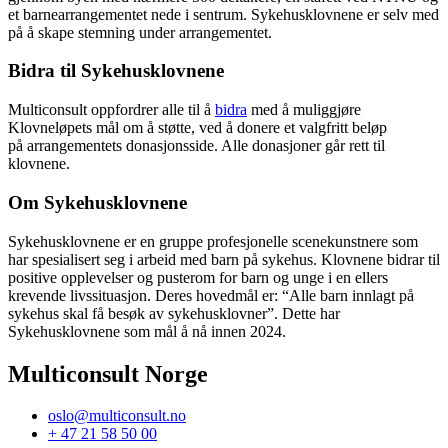
et barnearrangementet nede i sentrum. Sykehusklovnene er selv med
på å skape stemning under arrangementet.
Bidra til Sykehusklovnene
Multiconsult oppfordrer alle til å
bidra
med å muliggjøre
Klovneløpets mål om å støtte, ved å donere et valgfritt beløp
på arrangementets donasjonsside. Alle donasjoner går rett til
klovnene.
Om Sykehusklovnene
Sykehusklovnene er en gruppe profesjonelle scenekunstnere som
har spesialisert seg i arbeid med barn på sykehus. Klovnene bidrar til
positive opplevelser og pusterom for barn og unge i en ellers
krevende livssituasjon. Deres hovedmål er: “Alle barn innlagt på
sykehus skal få besøk av sykehusklovner”. Dette har
Sykehusklovnene som mål å nå innen 2024.
Multiconsult Norge
oslo@multiconsult.no
+ 47 21 58 50 00