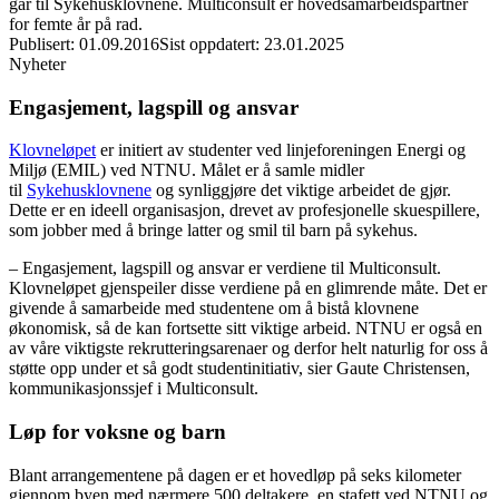
går til Sykehusklovnene. Multiconsult er hovedsamarbeidspartner
for femte år på rad.
Publisert
:
01.09.2016
Sist oppdatert
:
23.01.2025
Nyheter
Engasjement, lagspill og ansvar
Klovneløpet
er initiert av studenter ved linjeforeningen Energi og
Miljø (EMIL) ved NTNU. Målet er å samle midler
til
Sykehusklovnene
og synliggjøre det viktige arbeidet de gjør.
Dette er en ideell organisasjon, drevet av profesjonelle skuespillere,
som jobber med å bringe latter og smil til barn på sykehus.
– Engasjement, lagspill og ansvar er verdiene til Multiconsult.
Klovneløpet gjenspeiler disse verdiene på en glimrende måte. Det er
givende å samarbeide med studentene om å bistå klovnene
økonomisk, så de kan fortsette sitt viktige arbeid. NTNU er også en
av våre viktigste rekrutteringsarenaer og derfor helt naturlig for oss å
støtte opp under et så godt studentinitiativ, sier Gaute Christensen,
kommunikasjonssjef i Multiconsult.
Løp for voksne og barn
Blant arrangementene på dagen er et hovedløp på seks kilometer
gjennom byen med nærmere 500 deltakere, en stafett ved NTNU og