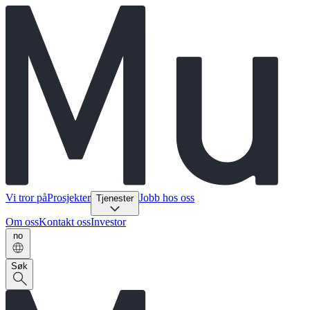
Vi tror på
Prosjekter
Jobb hos oss
Tjenester
Om oss
Kontakt oss
Investor
no
Søk