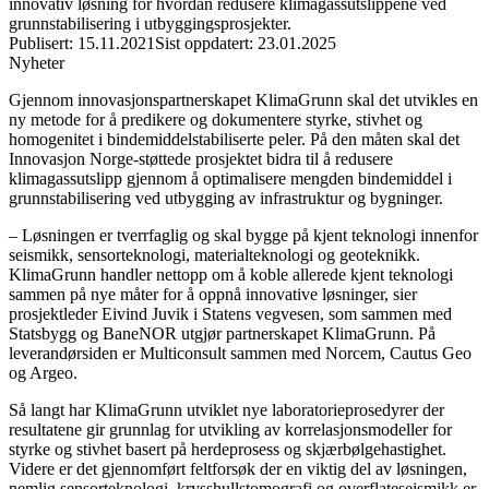
innovativ løsning for hvordan redusere klimagassutslippene ved
grunnstabilisering i utbyggingsprosjekter.
Publisert
:
15.11.2021
Sist oppdatert
:
23.01.2025
Nyheter
Gjennom innovasjonspartnerskapet KlimaGrunn skal det utvikles en
ny metode for å predikere og dokumentere styrke, stivhet og
homogenitet i bindemiddelstabiliserte peler. På den måten skal det
Innovasjon Norge-støttede prosjektet bidra til å redusere
klimagassutslipp gjennom å optimalisere mengden bindemiddel i
grunnstabilisering ved utbygging av infrastruktur og bygninger.
– Løsningen er tverrfaglig og skal bygge på kjent teknologi innenfor
seismikk, sensorteknologi, materialteknologi og geoteknikk.
KlimaGrunn handler nettopp om å koble allerede kjent teknologi
sammen på nye måter for å oppnå innovative løsninger, sier
prosjektleder Eivind Juvik i Statens vegvesen, som sammen med
Statsbygg og BaneNOR utgjør partnerskapet KlimaGrunn. På
leverandørsiden er Multiconsult sammen med Norcem, Cautus Geo
og Argeo.
Så langt har KlimaGrunn utviklet nye laboratorieprosedyrer der
resultatene gir grunnlag for utvikling av korrelasjonsmodeller for
styrke og stivhet basert på herdeprosess og skjærbølgehastighet.
Videre er det gjennomført feltforsøk der en viktig del av løsningen,
nemlig sensorteknologi, krysshullstomografi og overflateseismikk er