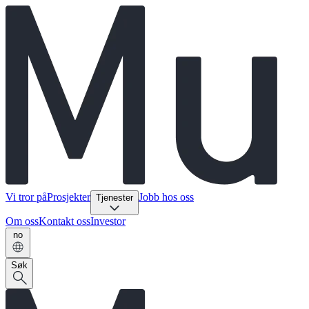
Vi tror på
Prosjekter
Jobb hos oss
Tjenester
Om oss
Kontakt oss
Investor
no
Søk