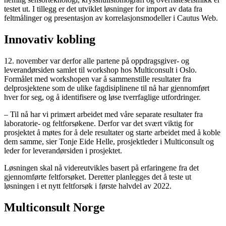
testet ut. I tillegg er det utviklet løsninger for import av data fra
feltmålinger og presentasjon av korrelasjonsmodeller i Cautus Web.
Innovativ kobling
12. november var derfor alle partene på oppdragsgiver- og
leverandørsiden samlet til workshop hos Multiconsult i Oslo.
Formålet med workshopen var å sammenstille resultater fra
delprosjektene som de ulike fagdisiplinene til nå har gjennomført
hver for seg, og å identifisere og løse tverrfaglige utfordringer.
– Til nå har vi primært arbeidet med våre separate resultater fra
laboratorie- og feltforsøkene. Derfor var det svært viktig for
prosjektet å møtes for å dele resultater og starte arbeidet med å koble
dem samme, sier Tonje Eide Helle, prosjektleder i Multiconsult og
leder for leverandørsiden i prosjektet.
Løsningen skal nå videreutvikles basert på erfaringene fra det
gjennomførte feltforsøket. Deretter planlegges det å teste ut
løsningen i et nytt feltforsøk i første halvdel av 2022.
Multiconsult Norge