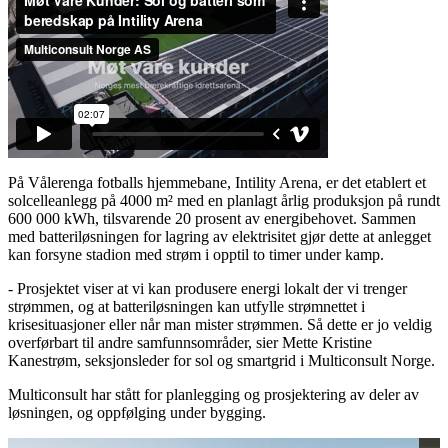
På Vålerenga fotballs hjemmebane, Intility Arena, er det etablert et
solcelleanlegg på 4000 m² med en planlagt årlig produksjon på rundt
600 000 kWh, tilsvarende 20 prosent av energibehovet. Sammen
med batteriløsningen for lagring av elektrisitet gjør dette at anlegget
kan forsyne stadion med strøm i opptil to timer under kamp.
- Prosjektet viser at vi kan produsere energi lokalt der vi trenger
strømmen, og at batteriløsningen kan utfylle strømnettet i
krisesituasjoner eller når man mister strømmen. Så dette er jo veldig
overførbart til andre samfunnsområder, sier Mette Kristine
Kanestrøm, seksjonsleder for sol og smartgrid i Multiconsult Norge.
Multiconsult har stått for planlegging og prosjektering av deler av
løsningen, og oppfølging under bygging.