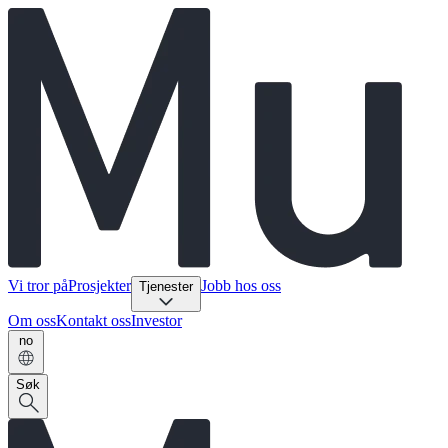
Vi tror på
Prosjekter
Jobb hos oss
Tjenester
Om oss
Kontakt oss
Investor
no
Søk