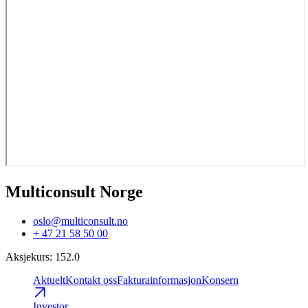
Multiconsult Norge
oslo@multiconsult.no
+ 47 21 58 50 00
Aksjekurs
:
152.0
Aktuelt
Kontakt oss
Fakturainformasjon
Konsern
Investor