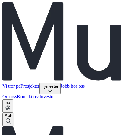
Vi tror på
Prosjekter
Jobb hos oss
Tjenester
Om oss
Kontakt oss
Investor
no
Søk