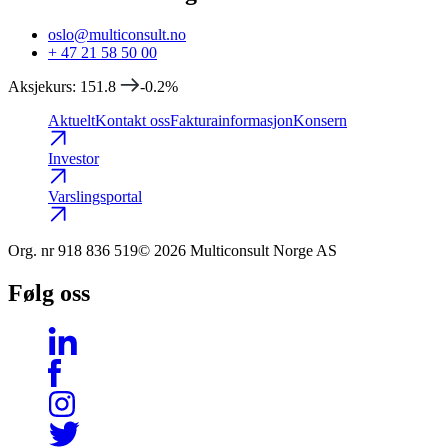
oslo@multiconsult.no
+ 47 21 58 50 00
Aksjekurs
:
151.8
-0.2
%
Aktuelt
Kontakt oss
Fakturainformasjon
Konsern
Investor
Varslingsportal
Org. nr
918 836 519
© 2026 Multiconsult Norge AS
Følg oss