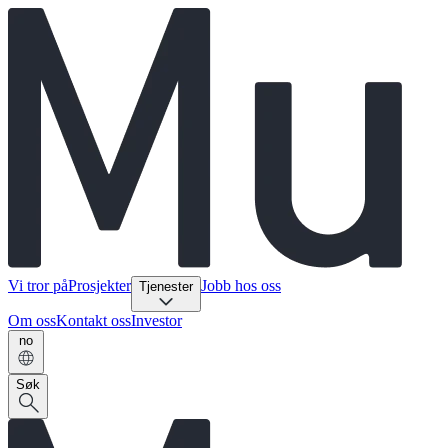
Vi tror på
Prosjekter
Jobb hos oss
Tjenester
Om oss
Kontakt oss
Investor
no
Søk