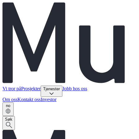
Vi tror på
Prosjekter
Jobb hos oss
Tjenester
Om oss
Kontakt oss
Investor
no
Søk