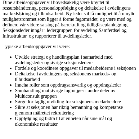
Dine arbeidsoppgaver vil hovedsakelig være knyttet til
ressurshåndtering, personaloppfølging og deltakelse i avdelingens
markedsføring og tilbudsarbeid. Ny leder vil få mulighet til å utnytte
mulighetsrommet som ligger å forme fagområdet, og være med og
definere vår videre satsing på bærekraft og tidligfaseplanlegging.
Seksjonsleder inngår i ledergruppen for avdeling Samferdsel og
Infrastruktur, og rapporterer til avdelingsleder.
Typiske arbeidsoppgaver vil være:
Utvikle strategi og handlingsplan i samarbeid med
avdelingsleder og øvrige seksjonsledere
Fordele og koordinere oppgaver til medarbeiderne i seksjonen
Deltakelse i avdelingens og seksjonens markeds- og
tilbudsarbeid
Inneha roller som oppdragsansvarlig og oppdragsleder
Samhandling mot øvrige fagmiljøer i andre deler av
Multiconsult gruppen
Sørge for faglig utvikling for seksjonens medarbeidere
Sikre at seksjonen har riktig bemanning og kompetanse
gjennom målrettet rekruttering
Oppfølging og bidra til at enheten når sine mål og
økonomiske resultater