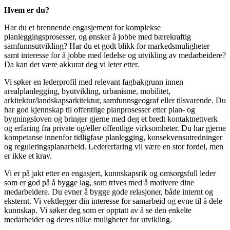
Hvem er du?
Har du et brennende engasjement for komplekse
planleggingsprosesser, og ønsker å jobbe med bærekraftig
samfunnsutvikling? Har du et godt blikk for markedsmuligheter
samt interesse for å jobbe med ledelse og utvikling av medarbeidere?
Da kan det være akkurat deg vi leter etter.
Vi søker en lederprofil med relevant fagbakgrunn innen
arealplanlegging, byutvikling, urbanisme, mobilitet,
arkitektur/landskapsarkitektur, samfunnsgeograf eller tilsvarende. Du
har god kjennskap til offentlige planprosesser etter plan- og
bygningsloven og bringer gjerne med deg et bredt kontaktnettverk
og erfaring fra private og/eller offentlige virksomheter. Du har gjerne
kompetanse innenfor tidligfase planlegging, konsekvensutredninger
og reguleringsplanarbeid. Ledererfaring vil være en stor fordel, men
er ikke et krav.
Vi er på jakt etter en engasjert, kunnskapsrik og omsorgsfull leder
som er god på å bygge lag, som trives med å motivere dine
medarbeidere. Du evner å bygge gode relasjoner, både internt og
eksternt. Vi vektlegger din interesse for samarbeid og evne til å dele
kunnskap. Vi søker deg som er opptatt av å se den enkelte
medarbeider og deres ulike muligheter for utvikling.