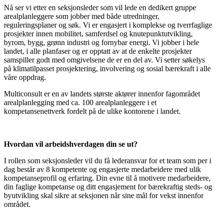
Nå ser vi etter en seksjonsleder som vil lede en dedikert gruppe
arealplanleggere som jobber med både utredninger,
reguleringsplaner og søk. Vi er engasjert i komplekse og tverrfaglige
prosjekter innen mobilitet, samferdsel og knutepunktutvikling,
byrom, bygg, grønn industri og fornybar energi. Vi jobber i hele
landet, i alle planfaser og er opptatt av at de enkelte prosjekter
samspiller godt med omgivelsene de er en del av. Vi setter søkelys
på klimatilpasset prosjektering, involvering og sosial bærekraft i alle
våre oppdrag.
Multiconsult er en av landets største aktører innenfor fagområdet
arealplanlegging med ca. 100 arealplanleggere i et
kompetansenettverk fordelt på de ulike kontorene i landet.
Hvordan vil arbeidshverdagen din se ut?
I rollen som seksjonsleder vil du få lederansvar for et team som per i
dag består av 8 kompetente og engasjerte medarbeidere med ulik
kompetanseprofil og erfaring. Din evne til å motivere medarbeidere,
din faglige kompetanse og ditt engasjement for bærekraftig steds- og
byutvikling skal sikre at seksjonen når sine mål for vekst innenfor
området.