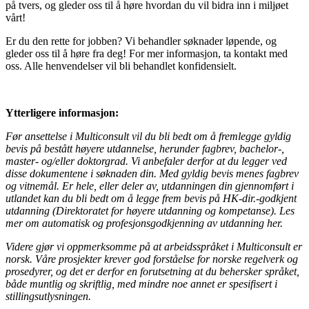
på tvers, og gleder oss til å høre hvordan du vil bidra inn i miljøet
vårt!
Er du den rette for jobben? Vi behandler søknader løpende, og
gleder oss til å høre fra deg! For mer informasjon, ta kontakt med
oss. Alle henvendelser vil bli behandlet konfidensielt.
Ytterligere informasjon:
Før ansettelse i Multiconsult vil du bli bedt om å fremlegge gyldig
bevis på bestått høyere utdannelse, herunder fagbrev, bachelor-,
master- og/eller doktorgrad. Vi anbefaler derfor at du legger ved
disse dokumentene i søknaden din. Med gyldig bevis menes fagbrev
og vitnemål. Er hele, eller deler av, utdanningen din gjennomført i
utlandet kan du bli bedt om å legge frem bevis på HK-dir.-godkjent
utdanning (Direktoratet for høyere utdanning og kompetanse). Les
mer om automatisk og profesjonsgodkjenning av utdanning her.
Videre gjør vi oppmerksomme på at arbeidsspråket i Multiconsult er
norsk. Våre prosjekter krever god forståelse for norske regelverk og
prosedyrer, og det er derfor en forutsetning at du behersker språket,
både muntlig og skriftlig, med mindre noe annet er spesifisert i
stillingsutlysningen.