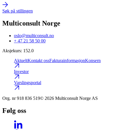
Søk på stillingen
Multiconsult Norge
oslo@multiconsult.no
+ 47 21 58 50 00
Aksjekurs
:
152.0
Aktuelt
Kontakt oss
Fakturainformasjon
Konsern
Investor
Varslingsportal
Org. nr
918 836 519
© 2026 Multiconsult Norge AS
Følg oss