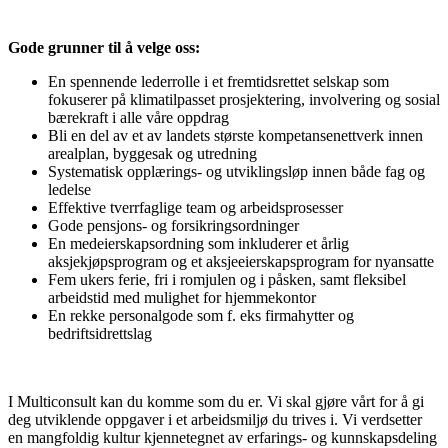
Gode grunner til å velge oss:
En spennende lederrolle i et fremtidsrettet selskap som
fokuserer på klimatilpasset prosjektering, involvering og sosial
bærekraft i alle våre oppdrag
Bli en del av et av landets største kompetansenettverk innen
arealplan, byggesak og utredning
Systematisk opplærings- og utviklingsløp innen både fag og
ledelse
Effektive tverrfaglige team og arbeidsprosesser
Gode pensjons- og forsikringsordninger
En medeierskapsordning som inkluderer et årlig
aksjekjøpsprogram og et aksjeeierskapsprogram for nyansatte
Fem ukers ferie, fri i romjulen og i påsken, samt fleksibel
arbeidstid med mulighet for hjemmekontor
En rekke personalgode som f. eks firmahytter og
bedriftsidrettslag
I Multiconsult kan du komme som du er. Vi skal gjøre vårt for å gi
deg utviklende oppgaver i et arbeidsmiljø du trives i. Vi verdsetter
en mangfoldig kultur kjennetegnet av erfarings- og kunnskapsdeling