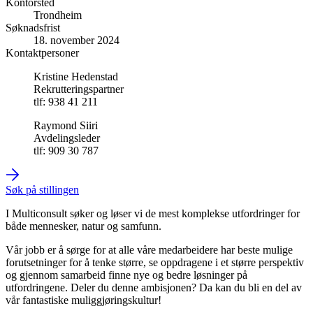
Kontorsted
Trondheim
Søknadsfrist
18. november 2024
Kontaktpersoner
Kristine Hedenstad
Rekrutteringspartner
tlf: 938 41 211
Raymond Siiri
Avdelingsleder
tlf: 909 30 787
Søk på stillingen
I Multiconsult søker og løser vi de mest komplekse utfordringer for
både mennesker, natur og samfunn.
Vår jobb er å sørge for at alle våre medarbeidere har beste mulige
forutsetninger for å tenke større, se oppdragene i et større perspektiv
og gjennom samarbeid finne nye og bedre løsninger på
utfordringene. Deler du denne ambisjonen? Da kan du bli en del av
vår fantastiske muliggjøringskultur!