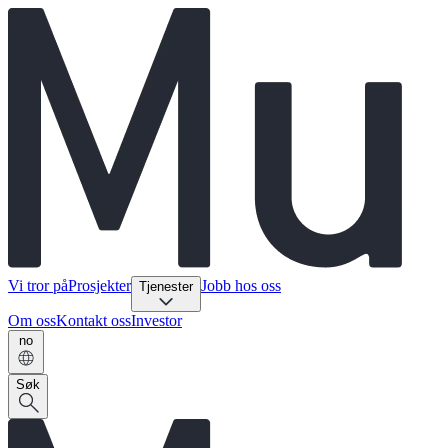
Vi tror på
Prosjekter
Jobb hos oss
Tjenester
Om oss
Kontakt oss
Investor
no
Søk