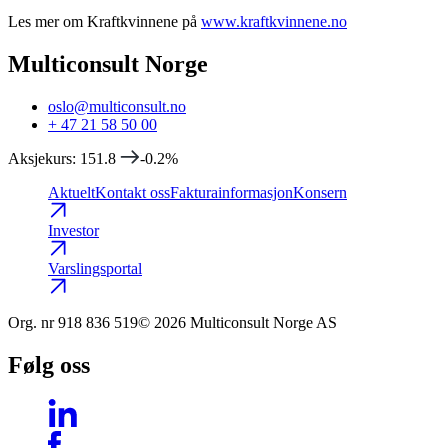
Les mer om Kraftkvinnene på
www.kraftkvinnene.no
Multiconsult Norge
oslo@multiconsult.no
+ 47 21 58 50 00
Aksjekurs
:
151.8
-0.2
%
Aktuelt
Kontakt oss
Fakturainformasjon
Konsern
Investor
Varslingsportal
Org. nr
918 836 519
© 2026 Multiconsult Norge AS
Følg oss