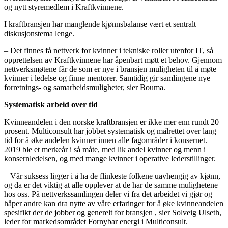
og nytt styremedlem i Kraftkvinnene.
I kraftbransjen har manglende kjønnsbalanse vært et sentralt
diskusjonstema lenge.
– Det finnes få nettverk for kvinner i tekniske roller utenfor IT, så
opprettelsen av Kraftkvinnene har åpenbart møtt et behov. Gjennom
nettverksmøtene får de som er nye i bransjen muligheten til å møte
kvinner i ledelse og finne mentorer. Samtidig gir samlingene nye
forretnings- og samarbeidsmuligheter, sier Bouma.
Systematisk arbeid over tid
Kvinneandelen i den norske kraftbransjen er ikke mer enn rundt 20
prosent. Multiconsult har jobbet systematisk og målrettet over lang
tid for å øke andelen kvinner innen alle fagområder i konsernet.
2019 ble et merkeår i så måte, med lik andel kvinner og menn i
konsernledelsen, og med mange kvinner i operative lederstillinger.
– Vår suksess ligger i å ha de flinkeste folkene uavhengig av kjønn,
og da er det viktig at alle opplever at de har de samme mulighetene
hos oss. På nettverkssamlingen deler vi fra det arbeidet vi gjør og
håper andre kan dra nytte av våre erfaringer for å øke kvinneandelen
spesifikt der de jobber og generelt for bransjen , sier Solveig Ulseth,
leder for markedsområdet Fornybar energi i Multiconsult.