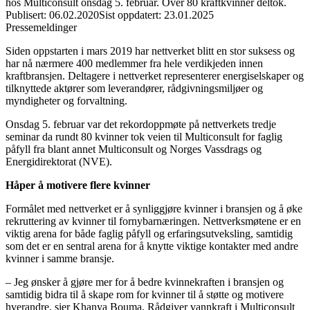
hos Multiconsult onsdag 5. februar. Over 80 kraftkvinner deltok.
Publisert
:
06.02.2020
Sist oppdatert
:
23.01.2025
Pressemeldinger
Siden oppstarten i mars 2019 har nettverket blitt en stor suksess og
har nå nærmere 400 medlemmer fra hele verdikjeden innen
kraftbransjen. Deltagere i nettverket representerer energiselskaper og
tilknyttede aktører som leverandører, rådgivningsmiljøer og
myndigheter og forvaltning.
Onsdag 5. februar var det rekordoppmøte på nettverkets tredje
seminar da rundt 80 kvinner tok veien til Multiconsult for faglig
påfyll fra blant annet Multiconsult og Norges Vassdrags og
Energidirektorat (NVE).
Håper å motivere flere kvinner
Formålet med nettverket er å synliggjøre kvinner i bransjen og å øke
rekruttering av kvinner til fornybarnæringen. Nettverksmøtene er en
viktig arena for både faglig påfyll og erfaringsutveksling, samtidig
som det er en sentral arena for å knytte viktige kontakter med andre
kvinner i samme bransje.
– Jeg ønsker å gjøre mer for å bedre kvinnekraften i bransjen og
samtidig bidra til å skape rom for kvinner til å støtte og motivere
hverandre, sier Khanya Bouma, Rådgiver vannkraft i Multiconsult