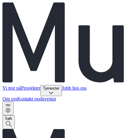
Vi tror på
Prosjekter
Jobb hos oss
Tjenester
Om oss
Kontakt oss
Investor
no
Søk