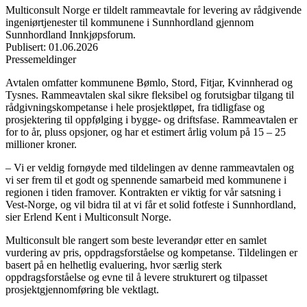
Multiconsult Norge er tildelt rammeavtale for levering av rådgivende
ingeniørtjenester til kommunene i Sunnhordland gjennom
Sunnhordland Innkjøpsforum.
Publisert
:
01.06.2026
Pressemeldinger
Avtalen omfatter kommunene Bømlo, Stord, Fitjar, Kvinnherad og
Tysnes. Rammeavtalen skal sikre fleksibel og forutsigbar tilgang til
rådgivningskompetanse i hele prosjektløpet, fra tidligfase og
prosjektering til oppfølging i bygge- og driftsfase. Rammeavtalen er
for to år, pluss opsjoner, og har et estimert årlig volum på 15 – 25
millioner kroner.
– Vi er veldig fornøyde med tildelingen av denne rammeavtalen og
vi ser frem til et godt og spennende samarbeid med kommunene i
regionen i tiden framover. Kontrakten er viktig for vår satsning i
Vest-Norge, og vil bidra til at vi får et solid fotfeste i Sunnhordland,
sier Erlend Kent i Multiconsult Norge.
Multiconsult ble rangert som beste leverandør etter en samlet
vurdering av pris, oppdragsforståelse og kompetanse. Tildelingen er
basert på en helhetlig evaluering, hvor særlig sterk
oppdragsforståelse og evne til å levere strukturert og tilpasset
prosjektgjennomføring ble vektlagt.