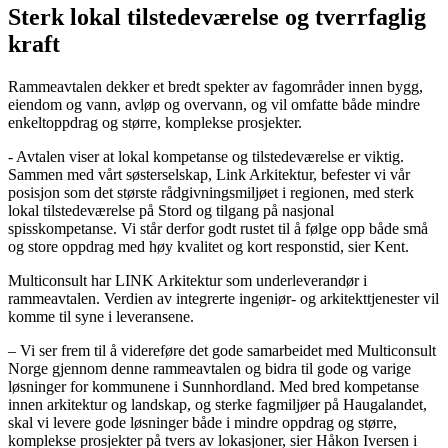
Sterk lokal tilstedeværelse og tverrfaglig
kraft
Rammeavtalen dekker et bredt spekter av fagområder innen bygg,
eiendom og vann, avløp og overvann, og vil omfatte både mindre
enkeltoppdrag og større, komplekse prosjekter.
- Avtalen viser at lokal kompetanse og tilstedeværelse er viktig.
Sammen med vårt søsterselskap, Link Arkitektur, befester vi vår
posisjon som det største rådgivningsmiljøet i regionen, med sterk
lokal tilstedeværelse på Stord og tilgang på nasjonal
spisskompetanse. Vi står derfor godt rustet til å følge opp både små
og store oppdrag med høy kvalitet og kort responstid, sier Kent.
Multiconsult har LINK Arkitektur som underleverandør i
rammeavtalen. Verdien av integrerte ingeniør- og arkitekttjenester vil
komme til syne i leveransene.
– Vi ser frem til å videreføre det gode samarbeidet med Multiconsult
Norge gjennom denne rammeavtalen og bidra til gode og varige
løsninger for kommunene i Sunnhordland. Med bred kompetanse
innen arkitektur og landskap, og sterke fagmiljøer på Haugalandet,
skal vi levere gode løsninger både i mindre oppdrag og større,
komplekse prosjekter på tvers av lokasjoner, sier Håkon Iversen i