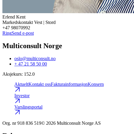
Erlend
Kent
Markedskontakt Vest | Stord
+47 98070992
Ring
Send e-post
Multiconsult Norge
oslo@multiconsult.no
+ 47 21 58 50 00
Aksjekurs
:
152.0
Aktuelt
Kontakt oss
Fakturainformasjon
Konsern
Investor
Varslingsportal
Org. nr
918 836 519
© 2026 Multiconsult Norge AS