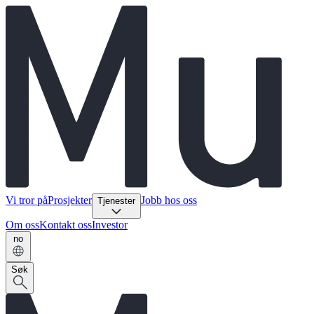
Vi tror på
Prosjekter
Jobb hos oss
Tjenester
Om oss
Kontakt oss
Investor
no
Søk