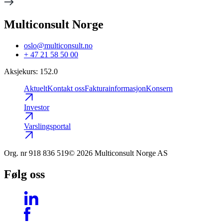
Multiconsult Norge
oslo@multiconsult.no
+ 47 21 58 50 00
Aksjekurs
:
152.0
Aktuelt
Kontakt oss
Fakturainformasjon
Konsern
Investor
Varslingsportal
Org. nr
918 836 519
© 2026 Multiconsult Norge AS
Følg oss