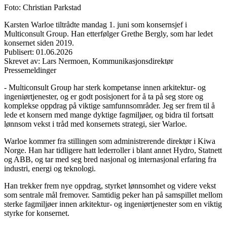
Foto
:
Christian Parkstad
Karsten Warloe tiltrådte mandag 1. juni som konsernsjef i
Multiconsult Group. Han etterfølger Grethe Bergly, som har ledet
konsernet siden 2019.
Publisert
:
01.06.2026
Skrevet av
:
Lars Nermoen
,
Kommunikasjonsdirektør
Pressemeldinger
- Multiconsult Group har sterk kompetanse innen arkitektur- og
ingeniørtjenester, og er godt posisjonert for å ta på seg store og
komplekse oppdrag på viktige samfunnsområder. Jeg ser frem til å
lede et konsern med mange dyktige fagmiljøer, og bidra til fortsatt
lønnsom vekst i tråd med konsernets strategi, sier Warloe.
Warloe kommer fra stillingen som administrerende direktør i Kiwa
Norge. Han har tidligere hatt lederroller i blant annet Hydro, Statnett
og ABB, og tar med seg bred nasjonal og internasjonal erfaring fra
industri, energi og teknologi.
Han trekker frem nye oppdrag, styrket lønnsomhet og videre vekst
som sentrale mål fremover. Samtidig peker han på samspillet mellom
sterke fagmiljøer innen arkitektur- og ingeniørtjenester som en viktig
styrke for konsernet.