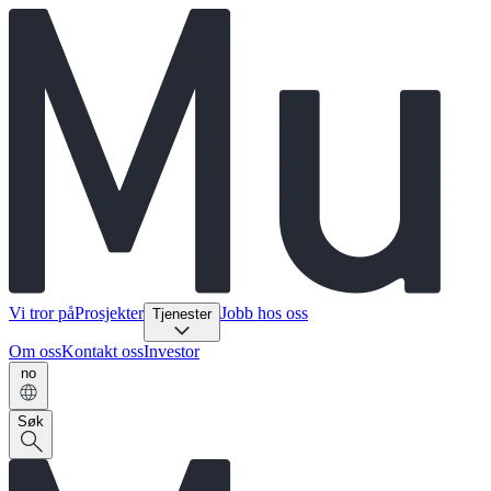
Vi tror på
Prosjekter
Jobb hos oss
Tjenester
Om oss
Kontakt oss
Investor
no
Søk