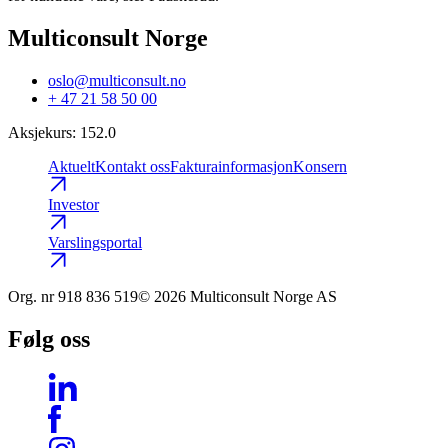
Multiconsult Norge
oslo@multiconsult.no
+ 47 21 58 50 00
Aksjekurs
:
152.0
Aktuelt
Kontakt oss
Fakturainformasjon
Konsern
Investor
Varslingsportal
Org. nr
918 836 519
© 2026 Multiconsult Norge AS
Følg oss