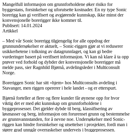
Mangelfull informasjon om grunnforholdene øker risiko for
byggestans, forsinkelser og uforutsette kostnader. En ny type Sonic
borerigg kan gi verifisert og avgjørende kunnskap, ikke minst der
konvensjonelle borerigger ikke kommer til.
Publisert
:
14.01.2024
Artikkel
– Med vår Sonic borerigg tilgjengelig for alle oppdrag der
grunnundersøkelser er aktuelt, – Sonic-riggen gjør at vi reduserer
usikkerhetene i tolkning av datagrunnlaget, og kan gi bedre
vurderinger basert på verifisert informasjon. Vi kan nå klare å ta opp
prøver ved forhold og dybder der konvensjonelle borerigger må
melde pass, sier Ragnhild Bjørnå, avdelingsleder i Multiconsult
Norge.
Boreriggen Sonic har sitt «hjem» hos Multiconsults avdeling i
Stavanger, men riggen opererer i hele landet - og er etterspurt.
Bjørnå forteller at flere og flere kunder får øynene opp for hvor
viktig det er med økt kunnskap om grunnforholdene i
byggeprosesser. Det gjelder dybde til berg, klassifisering av
løsmasser og berg, informasjon om forurenset grunn og bestemmelse
av grunnvannstanden, for å nevne noe. Undersøkelser med Sonic-
riggen kan hindre forsinkelser og utsettelser i prosjekter, fordi man i
større grad unngår overraskelser underveis i byggeprosessen.