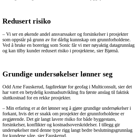
Redusert risiko
– Vi ser en økende andel ansvarssaker og forsinkelser i prosjekter
som oppstår på grunn av for dårlig kunnskap om grunnforholdene.
Ved å bruke en borerigg som Sonic får vi mer nøyaktig datagrunnlag
og kan tilby kunder redusert risiko i prosjektene, sier Bjørnå.
Grundige undersøkelser lønner seg
Odd Arne Fauskerud, fagdirektør for geofag i Multiconsult, sier det
har vært en betydelig kostnadsutvikling fra første anslag til faktisk
sluttkostnad for en rekke prosjekter.
– Min erfaring er at det lønner seg å gjøre grundige undersøkelser i
forkant, hvis det er snakk om prosjekter der grunnforholdene er
avgjørende. Det gir langt lavere risiko for både byggestans,
forsinkelser, konflikter og kostnadsoverskridelser. I tillegg gir
undersøkelser med denne type rigg langt bedre beslutningsgrunnlag
for kundene våre, sier Fauskerud.