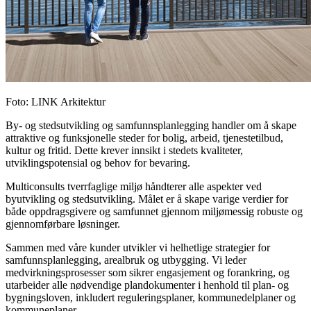
Foto
:
LINK Arkitektur
By- og stedsutvikling og samfunnsplanlegging handler om å skape
attraktive og funksjonelle steder for bolig, arbeid, tjenestetilbud,
kultur og fritid. Dette krever innsikt i stedets kvaliteter,
utviklingspotensial og behov for bevaring.
Multiconsults tverrfaglige miljø håndterer alle aspekter ved
byutvikling og stedsutvikling. Målet er å skape varige verdier for
både oppdragsgivere og samfunnet gjennom miljømessig robuste og
gjennomførbare løsninger.
Sammen med våre kunder utvikler vi helhetlige strategier for
samfunnsplanlegging, arealbruk og utbygging. Vi leder
medvirkningsprosesser som sikrer engasjement og forankring, og
utarbeider alle nødvendige plandokumenter i henhold til plan- og
bygningsloven, inkludert reguleringsplaner, kommunedelplaner og
kommuneplaner.