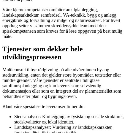
Våre kjernekompetanser omfatter arealplanlegging,
landskapsarkitektur, samferdsel, VA-teknikk, bygg og anlegg,
energibruk og forvaltning av miljø- og naturressurser. For hvert
oppdrag setter vi sammen skreddersydde team med den
spisskompetansen som kreves for å løse oppgaven på best mulig
måte.
Tjenester som dekker hele
utviklingsprosessen
Multiconsult tilbyr rådgivning på alle nivåer innen by- og
stedsutvikling, enten det gjelder store byområder, tettsteder eller
mindre grender. Våre tjenester er sentrale i tidligfase
samfunnsplanlegging og kan leveres som selvstendig
dokumentasjon eller som en integrert del av planmateriellet som
behandles etter plan- og bygningsloven.
Blant våre spesialiserte leveranser finner du:
Stedsanalyser: Kartlegging av fysiske og sosiale strukturer,
stedskvaliteter og lokal identitet.
Landskapsanalyser: Vurdering av landskapskarakter,
funksjonalitet, tilstand og estetikk.