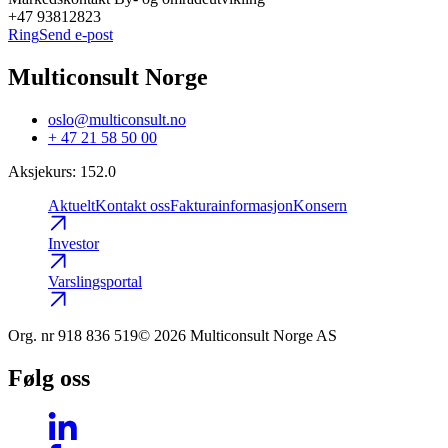
+47 93812823
Ring
Send e-post
Multiconsult Norge
oslo@multiconsult.no
+ 47 21 58 50 00
Aksjekurs
:
152.0
Aktuelt
Kontakt oss
Fakturainformasjon
Konsern
Investor
Varslingsportal
Org. nr
918 836 519
© 2026 Multiconsult Norge AS
Følg oss