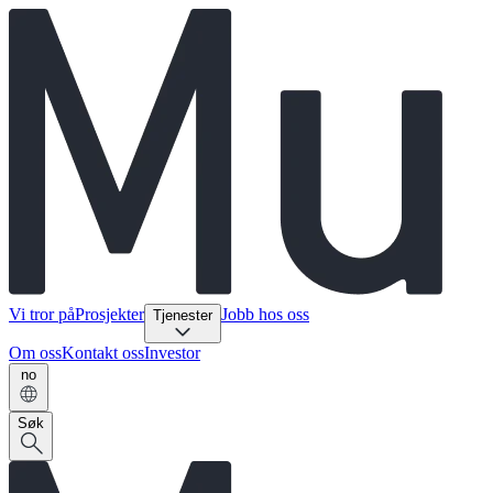
Vi tror på
Prosjekter
Jobb hos oss
Tjenester
Om oss
Kontakt oss
Investor
no
Søk