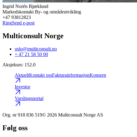
Ingrid Norén
Bjørklund
Markedskontakt By- og områdeutvikling
+47 93812823
Ring
Send e-post
Multiconsult Norge
oslo@multiconsult.no
+ 47 21 58 50 00
Aksjekurs
:
152.0
Aktuelt
Kontakt oss
Fakturainformasjon
Konsern
Investor
Varslingsportal
Org. nr
918 836 519
© 2026 Multiconsult Norge AS
Følg oss