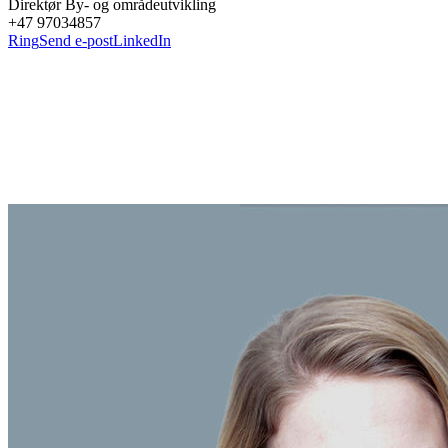
Direktør By- og områdeutvikling
+47 97034857
Ring
Send e-post
LinkedIn