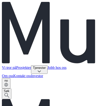
Vi tror på
Prosjekter
Jobb hos oss
Tjenester
Om oss
Kontakt oss
Investor
no
Søk