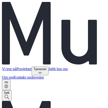
Vi tror på
Prosjekter
Jobb hos oss
Tjenester
Om oss
Kontakt oss
Investor
no
Søk