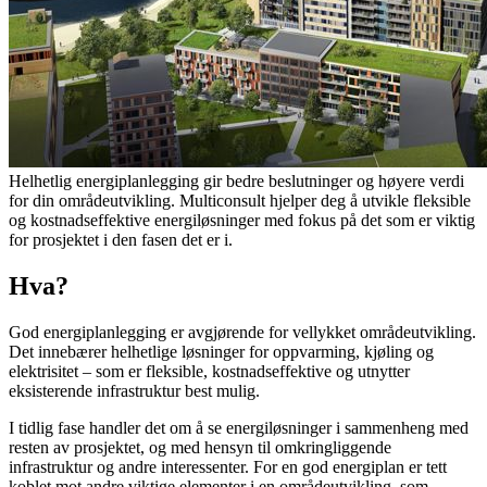
Helhetlig energiplanlegging gir bedre beslutninger og høyere verdi
for din områdeutvikling. Multiconsult hjelper deg å utvikle fleksible
og kostnadseffektive energiløsninger med fokus på det som er viktig
for prosjektet i den fasen det er i.
Hva?
God energiplanlegging er avgjørende for vellykket områdeutvikling.
Det innebærer helhetlige løsninger for oppvarming, kjøling og
elektrisitet – som
er fleksible, kostnadseffektive og utnytter
eksisterende infrastruktur best mulig.
I tidlig fase handler det om å se energiløsninger i sammenheng med
resten av prosjektet, og med hensyn til omkringliggende
infrastruktur og andre
interessenter. For en god energiplan er tett
koblet mot andre viktige elementer i en områdeutvikling, som