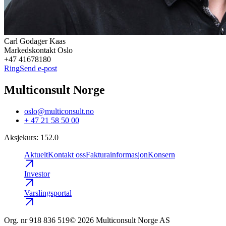
Carl
Godager Kaas
Markedskontakt Oslo
+47 41678180
Ring
Send e-post
Multiconsult Norge
oslo@multiconsult.no
+ 47 21 58 50 00
Aksjekurs
:
152.0
Aktuelt
Kontakt oss
Fakturainformasjon
Konsern
Investor
Varslingsportal
Org. nr
918 836 519
© 2026 Multiconsult Norge AS