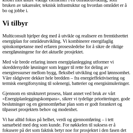
bruken av takarealer, teknisk infrastruktur
og hvordan området er å
bo og jobbe i.
Vi tilbyr
Multiconsult hjelper deg med å utvikle og realisere en fremtidsrettet
energiplan for områdeutvikling. Vi kombinerer energifaglig
spisskompetanse
med erfaren prosessledelse for å sikre de riktige
energiløsningene for det aktuelle prosjektet.
Med vår brede erfaring innen energiplanlegging utformer vi
skreddersydde løsninger som legger til rette for deling av
energiressurser mellom bygg,
fleksibel utvikling og god lønnsomhet.
Våre rådgivere dekker hele bredden – fra energieffektivisering og
termisk energiforsyning til solenergi, batterier
og energisimuleringer.
Gjennom en strukturert prosess, blant annet ved bruk av vårt
«Energiplanleggingskompass», sikrer vi tydelige prioriteringer, gode
beslutninger og en
gjennomførbar plan som er godt forankret og
tilpasset prosjektets behov og modenhet.
Vi har alltid fokus på helhet, verdi og gjennomføring – i tett
samarbeid med deg som kunde. For nøkkelen til suksess er å
fokusere på det som faktisk
betyr noe for prosjektet i den fasen det