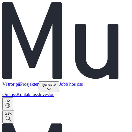
Vi tror på
Prosjekter
Jobb hos oss
Tjenester
Om oss
Kontakt oss
Investor
no
Søk