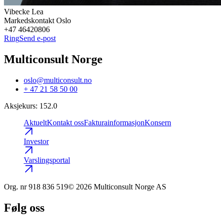
Vibecke
Lea
Markedskontakt Oslo
+47 46420806
Ring
Send e-post
Multiconsult Norge
oslo@multiconsult.no
+ 47 21 58 50 00
Aksjekurs
:
152.0
Aktuelt
Kontakt oss
Fakturainformasjon
Konsern
Investor
Varslingsportal
Org. nr
918 836 519
© 2026 Multiconsult Norge AS
Følg oss