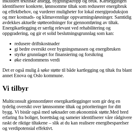
inkludert tekniske anlegg, bygningskropp og bruk. Kartleggingen
identifiserer konkrete, lønnsomme tiltak som reduserer energibruk
og effektbehov, og vurderer muligheter for lokal energiproduksjon
og
mer kostnads- og klimavennlige oppvarmingsløsninger. Samtidig
avdekkes aktuelle støtteordninger for gjennomføring av tiltak.
Energikartlegging er særlig relevant ved rehabilitering og
oppgradering, og gir et solid beslutningsgrunnlag som kan:
redusere driftskostnader
gi bedre oversikt over bygningsmassen og energibruken
styrke grunnlaget for finansiering og forsikring
øke eiendommens verdi
Det er også mulig å søke støtte til både kartlegging og tiltak fra blant
annet
Enova
og Oslo kommune.
Vi tilbyr
Multiconsult gjennomfører energikartlegginger som gir deg en
tydelig oversikt over lønnsomme tiltak og prioriteringer for ditt
bygg. Vi
bistår også med søknader om økonomisk
støtte.Med
bred
erfaring fra boliger, borettslag og sameier identifiserer våre rådgivere
raskt de
riktige tiltakene – slik at du kan realisere energibesparelser
og verdipotensial effektivt.