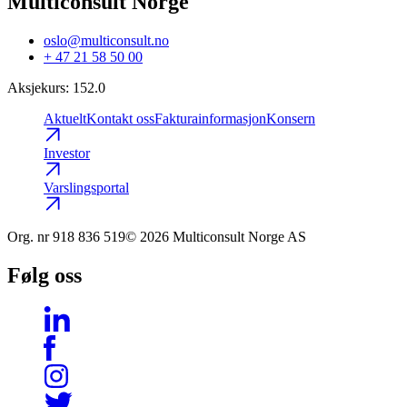
Multiconsult Norge
oslo@multiconsult.no
+ 47 21 58 50 00
Aksjekurs
:
152.0
Aktuelt
Kontakt oss
Fakturainformasjon
Konsern
Investor
Varslingsportal
Org. nr
918 836 519
© 2026 Multiconsult Norge AS
Følg oss