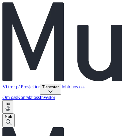
Vi tror på
Prosjekter
Jobb hos oss
Tjenester
Om oss
Kontakt oss
Investor
no
Søk