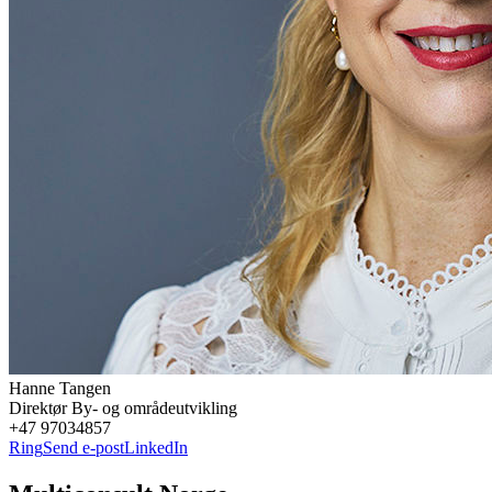
Hanne
Tangen
Direktør By- og områdeutvikling
+47 97034857
Ring
Send e-post
LinkedIn