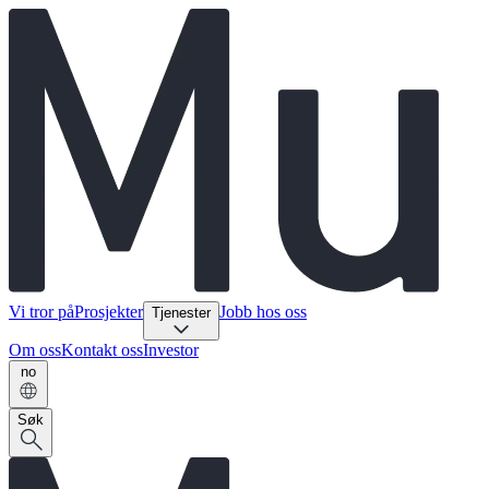
Vi tror på
Prosjekter
Jobb hos oss
Tjenester
Om oss
Kontakt oss
Investor
no
Søk