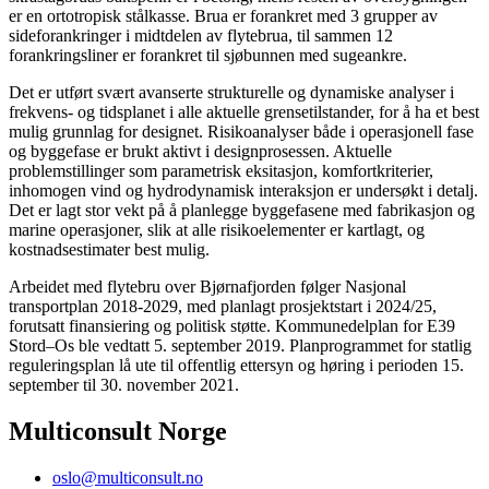
er en ortotropisk stålkasse. Brua er forankret med 3 grupper av
sideforankringer i midtdelen av flytebrua, til sammen 12
forankringsliner er forankret til sjøbunnen med sugeankre.
Det er utført svært avanserte strukturelle og dynamiske analyser i
frekvens- og tidsplanet i alle aktuelle grensetilstander, for å ha et best
mulig grunnlag for designet. Risikoanalyser både i operasjonell fase
og byggefase er brukt aktivt i designprosessen. Aktuelle
problemstillinger som parametrisk eksitasjon, komfortkriterier,
inhomogen vind og hydrodynamisk interaksjon er undersøkt i detalj.
Det er lagt stor vekt på å planlegge byggefasene med fabrikasjon og
marine operasjoner, slik at alle risikoelementer er kartlagt, og
kostnadsestimater best mulig.
Arbeidet med flytebru over Bjørnafjorden følger Nasjonal
transportplan 2018-2029, med planlagt prosjektstart i 2024/25,
forutsatt finansiering og politisk støtte. Kommunedelplan for E39
Stord–Os ble vedtatt 5. september 2019. Planprogrammet for statlig
reguleringsplan lå ute til offentlig ettersyn og høring i perioden 15.
september til 30. november 2021.
Multiconsult Norge
oslo@multiconsult.no