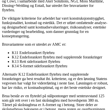
og Cowi, i samarbeide med Aker Solutions, NGI, Moss Maritime,
Dissing+Weitling og Entail, har utredet fire bruvarianter for
flytebru.
De viktigste kriteriene for arbeidet har vært konstruksjonstrygghet,
funksjonalitet, kostnad og estetikk. Det er utført omfattende analyse-
og designarbeid samt kostnadsevalueringer, risikoanalyser, estetiske
vurderinger og bearbeiding, som danner grunnlag for en
konseptrangering.
Bruvariantene som er utredet av AMC er:
K11 Endeforankret flytebru
K12 Endeforankret flytebru med supplerende forankringer
K13 Rett sideforankret flytebru
K14 S-formet sideforankret flytebru
Alternativ K12 Endeforankret flytebru med supplerende
forankringer ga best resultat iht. kriteriene, og er den løsning Statens
vegvesen har valgt for videreføring i neste fase. Løsningen er robust,
har lav risiko, er kostnadsoptimal, og er det beste estetiske designet.
Brua består av en flytedel på stålpontonger med senteravstand 125
som går rett over i en fast skråstagbru med hovedspenn 380 m.
Tårnet på skråstagbrua er A-formet og i betong. Store deler av
skråstagbruas bakspenn er i betong, mens resten av overbygningen