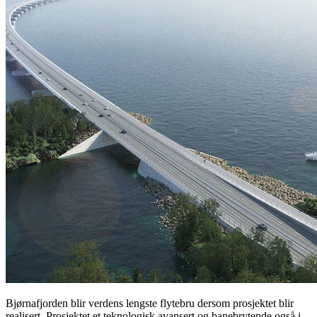
Bjørnafjorden blir verdens lengste flytebru dersom prosjektet blir
realisert. Prosjektet et teknologisk avansert og banebrytende også i