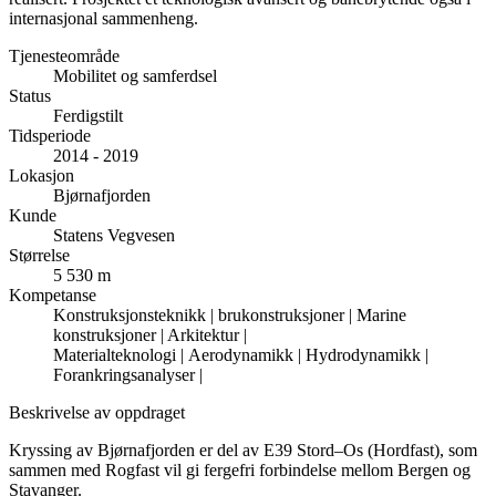
internasjonal sammenheng.
Tjenesteområde
Mobilitet og samferdsel
Status
Ferdigstilt
Tidsperiode
2014 - 2019
Lokasjon
Bjørnafjorden
Kunde
Statens Vegvesen
Størrelse
5 530 m
Kompetanse
Konstruksjonsteknikk | brukonstruksjoner |
Marine
konstruksjoner |
Arkitektur |
Materialteknologi |
Aerodynamikk |
Hydrodynamikk |
Forankringsanalyser |
Beskrivelse av oppdraget
Kryssing av Bjørnafjorden er del av E39 Stord–Os (Hordfast), som
sammen med Rogfast vil gi fergefri forbindelse mellom Bergen og
Stavanger.