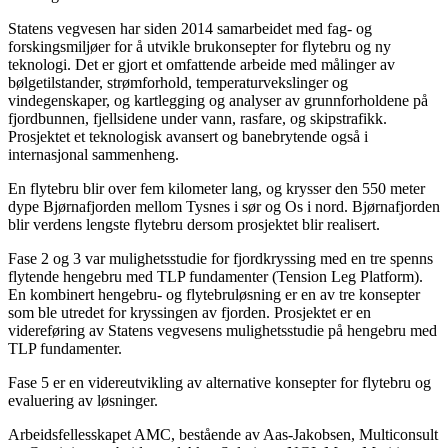
Statens vegvesen har siden 2014 samarbeidet med fag- og
forskingsmiljøer for å utvikle brukonsepter for flytebru og ny
teknologi. Det er gjort et omfattende arbeide med målinger av
bølgetilstander, strømforhold, temperaturvekslinger og
vindegenskaper, og kartlegging og analyser av grunnforholdene på
fjordbunnen, fjellsidene under vann, rasfare, og skipstrafikk.
Prosjektet et teknologisk avansert og banebrytende også i
internasjonal sammenheng.
En flytebru blir over fem kilometer lang, og krysser den 550 meter
dype Bjørnafjorden mellom Tysnes i sør og Os i nord. Bjørnafjorden
blir verdens lengste flytebru dersom prosjektet blir realisert.
Fase 2 og 3 var mulighetsstudie for fjordkryssing med en tre spenns
flytende hengebru med TLP fundamenter (Tension Leg Platform).
En kombinert hengebru- og flytebruløsning er en av tre konsepter
som ble utredet for kryssingen av fjorden. Prosjektet er en
videreføring av Statens vegvesens mulighetsstudie på hengebru med
TLP fundamenter.
Fase 5 er en videreutvikling av alternative konsepter for flytebru og
evaluering av løsninger.
Arbeidsfellesskapet AMC, bestående av Aas-Jakobsen, Multiconsult