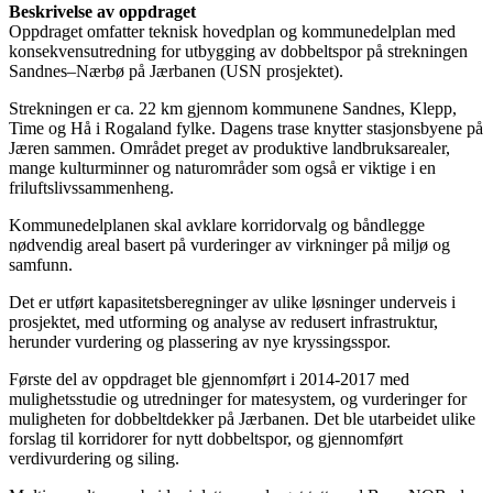
Beskrivelse av oppdraget
Oppdraget omfatter teknisk hovedplan og kommunedelplan med
konsekvensutredning for utbygging av dobbeltspor på strekningen
Sandnes–Nærbø på Jærbanen (USN prosjektet).
Strekningen er ca. 22 km gjennom kommunene Sandnes, Klepp,
Time og Hå i Rogaland fylke. Dagens trase knytter stasjonsbyene på
Jæren sammen. Området preget av produktive landbruksarealer,
mange kulturminner og naturområder som også er viktige i en
friluftslivssammenheng.
Kommunedelplanen skal avklare korridorvalg og båndlegge
nødvendig areal basert på vurderinger av virkninger på miljø og
samfunn.
Det er utført kapasitetsberegninger av ulike løsninger underveis i
prosjektet, med utforming og analyse av redusert infrastruktur,
herunder vurdering og plassering av nye kryssingsspor.
Første del av oppdraget ble gjennomført i 2014-2017 med
mulighetsstudie og utredninger for matesystem, og vurderinger for
muligheten for dobbeltdekker på Jærbanen. Det ble utarbeidet ulike
forslag til korridorer for nytt dobbeltspor, og gjennomført
verdivurdering og siling.