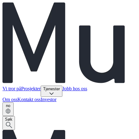
Vi tror på
Prosjekter
Jobb hos oss
Tjenester
Om oss
Kontakt oss
Investor
no
Søk