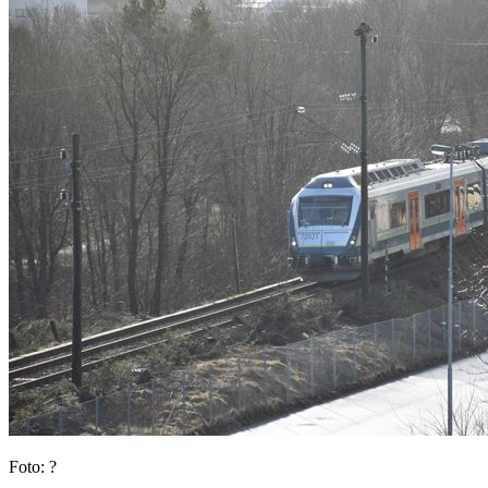
Foto
:
?