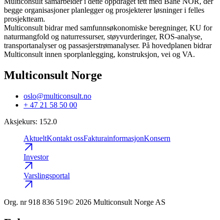
Multiconsult samarbeider i dette oppdraget tett med Bane NOR, der
begge organisasjoner planlegger og prosjekterer løsninger i felles
prosjektteam.
Multiconsult bidrar med samfunnsøkonomiske beregninger, KU for
naturmangfold og naturressurser, støyvurderinger, ROS-analyse,
transportanalyser og passasjerstrømanalyser. På hovedplanen bidrar
Multiconsult innen sporplanlegging, konstruksjon, vei og VA.
Multiconsult Norge
oslo@multiconsult.no
+ 47 21 58 50 00
Aksjekurs
:
152.0
Aktuelt
Kontakt oss
Fakturainformasjon
Konsern
Investor
Varslingsportal
Org. nr
918 836 519
© 2026 Multiconsult Norge AS