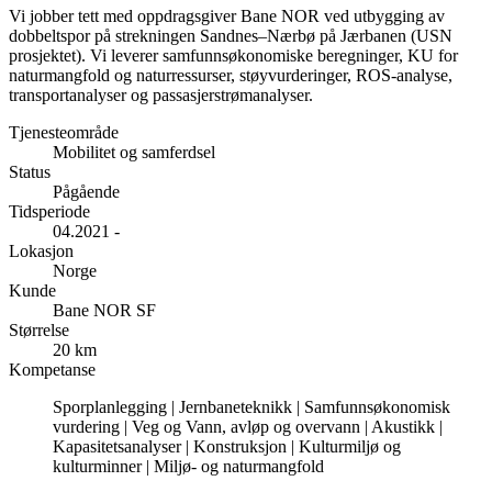
Vi jobber tett med oppdragsgiver Bane NOR ved utbygging av
dobbeltspor på strekningen Sandnes–Nærbø på Jærbanen (USN
prosjektet). Vi leverer samfunnsøkonomiske beregninger, KU for
naturmangfold og naturressurser, støyvurderinger, ROS-analyse,
transportanalyser og passasjerstrømanalyser.
Tjenesteområde
Mobilitet og samferdsel
Status
Pågående
Tidsperiode
04.2021 -
Lokasjon
Norge
Kunde
Bane NOR SF
Størrelse
20 km
Kompetanse
Sporplanlegging | Jernbaneteknikk | Samfunnsøkonomisk
vurdering | Veg og Vann, avløp og overvann | Akustikk |
Kapasitetsanalyser | Konstruksjon |
Kulturmiljø og
kulturminner |
Miljø- og naturmangfold