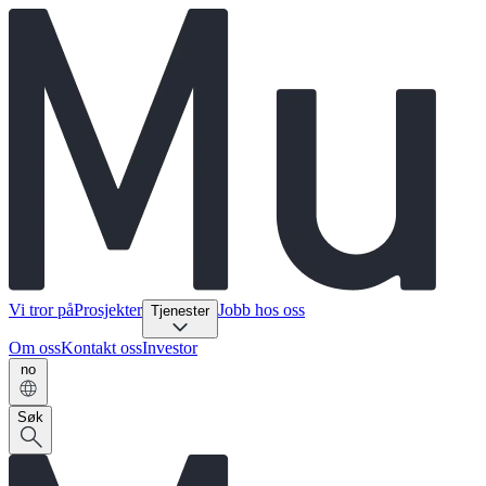
Vi tror på
Prosjekter
Jobb hos oss
Tjenester
Om oss
Kontakt oss
Investor
no
Søk