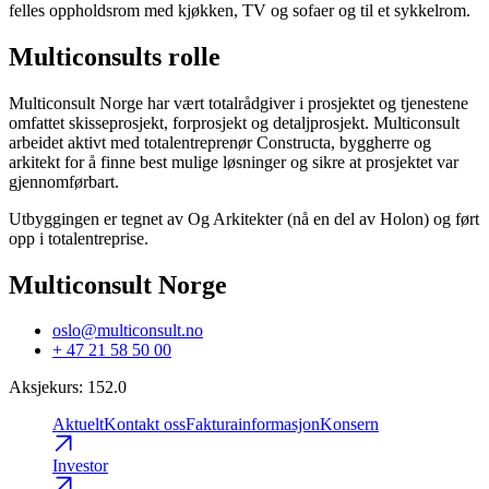
felles oppholdsrom med kjøkken, TV og sofaer og til et sykkelrom.
Multiconsults rolle
Multiconsult Norge har vært totalrådgiver i prosjektet og tjenestene
omfattet skisseprosjekt, forprosjekt og detaljprosjekt. Multiconsult
arbeidet aktivt med totalentreprenør Constructa, byggherre og
arkitekt for å finne best mulige løsninger og sikre at prosjektet var
gjennomførbart.
Utbyggingen er tegnet av Og Arkitekter (nå en del av Holon) og ført
opp i totalentreprise.
Multiconsult Norge
oslo@multiconsult.no
+ 47 21 58 50 00
Aksjekurs
:
152.0
Aktuelt
Kontakt oss
Fakturainformasjon
Konsern
Investor