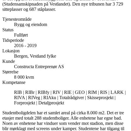
(Studensamskipnaden på Vestlandet). Den nye tribunen har 3 729
sitteplasser og 687 ståplasser.
Tjenesteområde
Bygg og eiendom
Status
Fullført
Tidsperiode
2016 - 2019
Lokasjon
Bergen, Vestland fylke
Kunde
Constructa Entreprenør AS
Størrelse
8 000 kvm
Kompetanse
RIB | RIBr | RIBfy | RIV | RIE | GEO | RIM | RIS | LARK |
RIVA | RIVeg | RIAku | Totalrådgiver | Skisseprosjekt |
Forprosjekt | Detaljprosjekt
Studentboligdelen har et samlet areal på cirka 8.000 m2. Det er tre
etasjer med totalt 288 studentboliger. Alle enhetene har egne bad.
Noen av enhetene har vinduer som vender mot stadion, men disse
blir mørklagt med screens under kamper. Studentene har tilgang til