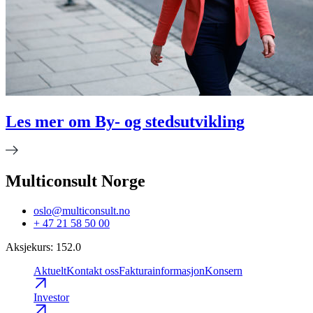
Les mer om By- og stedsutvikling
Multiconsult Norge
oslo@multiconsult.no
+ 47 21 58 50 00
Aksjekurs
:
152.0
Aktuelt
Kontakt oss
Fakturainformasjon
Konsern
Investor