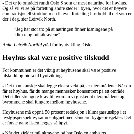
- Det er jo området rundt Oslo S som er mest naturlige for høyhus.
Og så vil vi se på fortetting andre steder i byen, hvor det er høyere
enn tradisjonell struktur, men likevel fortetting i forhold til det som er
der i dag, sier Leirvik North.
“
Jeg har stor tro på at næringen finner løsningene på
klima- og miljøkravene
”
Anita Leirvik North
Byråd for byutvikling, Oslo
Høyhus skal være positive tilskudd
For kommunen er det viktig at høyhusene skal være positive
tilskudd og bidra til byutvikling.
- Det man kanskje skal legge ekstra vekt på, er uteområdene. Når du
får et høyhus, får du mange mennesker konsentrert på ett område.
Det stiller strengere krav til hvordan vi ønsker at uteområdene og
byrommene skal fungere mellom høyhusene.
Høyhusene må oppnå 50 prosent reduksjon i klimagassutslipp i et
livsløpsperspektiv, sammenlignet med standard byggeprosjekter. Det
er første gang listen legges så høyt.
- Når det gjelder miljøkravene, så har Oslo en ambisiøs