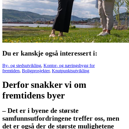
Du er kanskje også interessert i:
By- og stedsutvikling
,
Kontor- og næringsbygg for
fremtiden
,
Boligprosjekter
,
Knutpunktsutvikling
Derfor snakker vi om
fremtidens byer
– Det er i byene de største
samfunnsutfordringene treffer oss, men
det er også der de største mulighetene