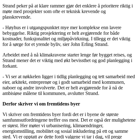
Strand peker på at klare rammer gjør det enklere å prioritere riktig i
møte med prosjekter som ofte er teknisk krevende og
plasskrevende.
- Høyhus er i utgangspunktet mye mer komplekse enn lavere
bebyggelse. Riktig prosjektering er helt avgjørende for både
kostnader, funksjonalitet og miljøpåvirkning. I tillegg er det viktig
for å sørge for et yrende byliv, sier John Erling Strand.
Arbeidet med å nå klimakravene starter lenge før bygget reises, og
Strand mener det er viktig med økt bevissthet og god planlegging i
forkant.
- Vi ser at nøkkelen ligger i tidlig planlegging og tett samarbeid med
eier, arkitekt, entreprenør og i godt samarbeid med kommunen,
naboer og andre involverte. Det er helt avgjørende for å nå de
ambisiøse målene til kommunen, avslutter Strand.
Derfor skriver vi om fremtidens byer
Vi skriver om fremtidens byer fordi det er i byene de største
samfunnsutfordringene treffer oss mest. Det er også der mulighetene
er størst. Her møter vi urbanisering, klimaendringer,
energiomstilling, mobilitet og sosial inkludering på ett og samme
sted. Vi er opptatt av dette fordi valgene vi tar i dag, vil prege