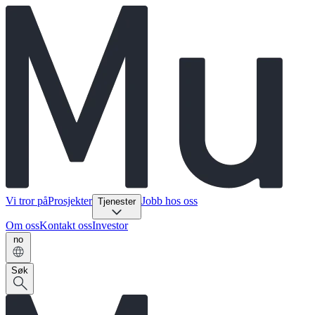
Vi tror på
Prosjekter
Jobb hos oss
Tjenester
Om oss
Kontakt oss
Investor
no
Søk