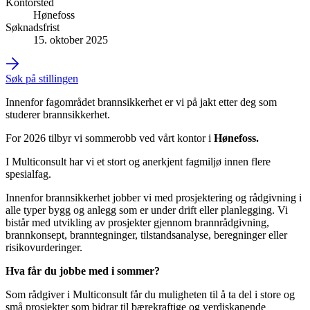
Kontorsted
Hønefoss
Søknadsfrist
15. oktober 2025
Søk på stillingen
Innenfor fagområdet brannsikkerhet er vi på jakt etter deg som
studerer brannsikkerhet.
For 2026 tilbyr vi sommerobb ved vårt kontor i
Hønefoss.
I Multiconsult har vi et stort og anerkjent fagmiljø innen flere
spesialfag.
Innenfor brannsikkerhet jobber vi med prosjektering og rådgivning i
alle typer bygg og anlegg som er under drift eller planlegging. Vi
bistår med utvikling av prosjekter gjennom brannrådgivning,
brannkonsept, branntegninger, tilstandsanalyse, beregninger eller
risikovurderinger.
Hva får du jobbe med i sommer?
Som rådgiver i Multiconsult får du muligheten til å ta del i store og
små prosjekter som bidrar til bærekraftige og verdiskapende