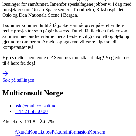
løsninger for samfunnet. Innenfor spesialfagene jobber vi i dag med
prosjekter som Ocean Space senter i Trondheim, Rikshospitalet i
Oslo og Den Nationale Scene i Bergen.
I sommer kommer du til å få jobbe som rådgiver på et eller flere
reelle prosjekter som pågår hos oss. Du vil få tildelt en fadder som
sammen med andre erfarne medarbeidere vil gi deg tett oppfølging
gjennom sommeren. Arbeidsoppgavene vil være tilpasset ditt
kompetansenivå.
Høres dette spennende ut? Send oss din søknad idag! Vi gleder oss
til å høre fra deg!
Søk på stillingen
Multiconsult Norge
oslo@multiconsult.no
+ 47 21 58 50 00
Aksjekurs
:
151.8
-0.2
%
Aktuelt
Kontakt oss
Fakturainformasjon
Konsern