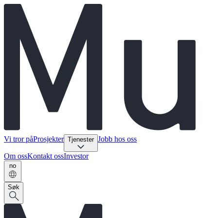
Vi tror på
Prosjekter
Jobb hos oss
Tjenester
Om oss
Kontakt oss
Investor
no
Søk