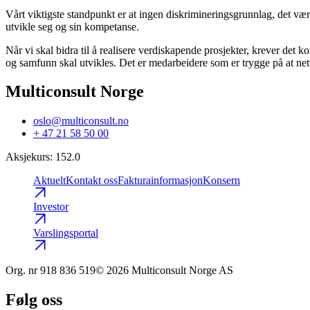
Vårt viktigste standpunkt er at ingen diskrimineringsgrunnlag, det være
utvikle seg og sin kompetanse.
Når vi skal bidra til å realisere verdiskapende prosjekter, krever det
og samfunn skal utvikles. Det er medarbeidere som er trygge på at nett
Multiconsult Norge
oslo@multiconsult.no
+ 47 21 58 50 00
Aksjekurs
:
152.0
Aktuelt
Kontakt oss
Fakturainformasjon
Konsern
Investor
Varslingsportal
Org. nr
918 836 519
© 2026 Multiconsult Norge AS
Følg oss