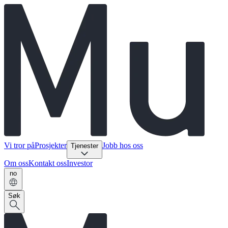
Vi tror på
Prosjekter
Jobb hos oss
Tjenester
Om oss
Kontakt oss
Investor
no
Søk