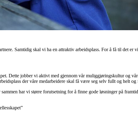
re. Samtidig skal vi ha en attraktiv arbeidsplass. For å få til det er v
apet. Dette jobber vi aktivt med gjennom vår muliggjøringskultur og vår
rbeidsplass der våre medarbeidere skal få være seg selv fullt og helt og f
 sammen har vi større forutsetning for å finne gode løsninger på framt
ellesskapet
”