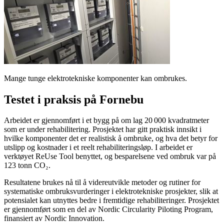
Mange tunge elektrotekniske komponenter kan ombrukes.
Testet i praksis på Fornebu
Arbeidet er gjennomført i et bygg på om lag 20 000 kvadratmeter
som er under rehabilitering. Prosjektet har gitt praktisk innsikt i
hvilke komponenter det er realistisk å ombruke, og hva det betyr for
utslipp og kostnader i et reelt rehabiliteringsløp. I arbeidet er
verktøyet ReUse Tool benyttet, og besparelsene ved ombruk var på
123 tonn CO₂.
Resultatene brukes nå til å videreutvikle metoder og rutiner for
systematiske ombruksvurderinger i elektrotekniske prosjekter, slik at
potensialet kan utnyttes bedre i fremtidige rehabiliteringer. Prosjektet
er gjennomført som en del av Nordic Circularity Piloting Program,
finansiert av Nordic Innovation.