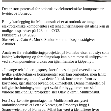
Det er stort potensial for ombruk av elektrotekniske komponenter i
bygget på Fornebu.
En ny kartlegging fra Multiconsult viser at ombruk av tunge
elektrotekniske komponenter i ett rehabiliteringsprosjekt alene kan gi
mulige besparelser på 123 tonn CO2.
Publisert
:
21.04.2026
Skrevet av
:
Cato A. Mørk
,
Senior kommunikasjonsrådgiver
Artikkel
Analyser fra rehabiliteringsprosjektet på Fornebu viser at utstyr som
kabler, kabelføring og fordelingsskap kan bidra mest til utslippskutt
ved at komponentene brukes om igjen framfor å kjøpe nytt.
- I mange rehabiliteringsprosjekter finnes det god oversikt over
hvilke elektrotekniske komponenter som kan ombrukes, men langt
mindre informasjon om hva dette faktisk innebærer i form av
kostnader, gjenstående levetid og klimaeffekt. Denne mangelen på
tall gjør beslutningsgrunnlaget svakt for byggherrer som skal
vurdere tiltak tidlig i prosjektet, sier Olav Økern i Multiconsult.
For å styrke dette grunnlaget har Multiconsult analysert
ombrukspotensialet i ett av Norwegian Propertys bygg i
Snarøyveien 30 på Fornebu. Målet har vært å identifisere hvor