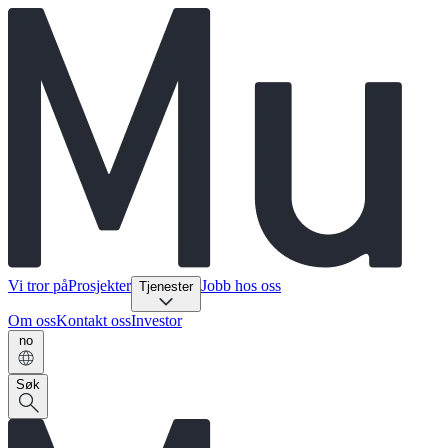
Vi tror på
Prosjekter
Jobb hos oss
Tjenester
Om oss
Kontakt oss
Investor
no
Søk