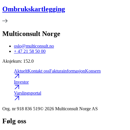
Ombrukskartlegging
Multiconsult Norge
oslo@multiconsult.no
+ 47 21 58 50 00
Aksjekurs
:
152.0
Aktuelt
Kontakt oss
Fakturainformasjon
Konsern
Investor
Varslingsportal
Org. nr
918 836 519
© 2026 Multiconsult Norge AS
Følg oss