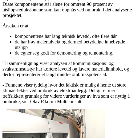
Disse komponentene står alene for omtrent 90 prosent av
utslippsreduksjonene som kan oppnås ved ombruk, i det analyserte
prosjektet.
Årsaken er at:
komponentene har lang teknisk levetid, ofte flere tiår
de har høy materialvekt og dermed betydelige innebygde
utslipp
de egner seg godt for demontering og remontering.
Til sammenligning viser analysen at kommunikasjons- og
svakstrømsutstyr har kortere levetid og lavere materialinnhold, og
derfor representerer et langt mindre ombrukspotensial.
- Funnene viser tydelig hvor det faktisk er mulig å hente ut store
klimaeffekter ved ombruk av elektroanlegg. Det gir et mer
treffsikkert grunnlag for videre vurderinger av hva som er nyttig å
ombruke, sier Olav Økern i Multiconsult.