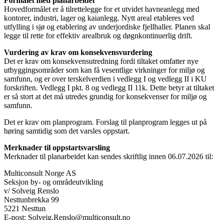
Formålet med planarbeidet
Hovedformålet er å tilrettelegge for et utvidet havneanlegg med
kontorer, industri, lager og kaianlegg. Nytt areal etableres ved
utfylling i sjø og etablering av underjordiske fjellhaller. Planen skal
legge til rette for effektiv arealbruk og døgnkontinuerlig drift.
Vurdering av krav om konsekvensvurdering
Det er krav om konsekvensutredning fordi tiltaket omfatter nye
utbyggingsområder som kan få vesentlige virkninger for miljø og
samfunn, og er over terskelverdien i vedlegg I og vedlegg II i KU
forskriften. Vedlegg I pkt. 8 og vedlegg II 11k. Dette betyr at tiltaket
er så stort at det må utredes grundig for konsekvenser for miljø og
samfunn.
Det er krav om planprogram. Forslag til planprogram legges ut på
høring samtidig som det varsles oppstart.
Merknader til oppstartsvarsling
Merknader til planarbeidet kan sendes skriftlig innen 06.07.2026 til:
Multiconsult Norge AS
Seksjon by- og områdeutvikling
v/ Solveig Renslo
Nesttunbrekka 99
5221 Nesttun
E-post: Solveig.Renslo@multiconsult.no