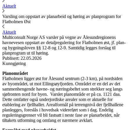
Aktuelt
Varsling om oppstart av planarbeid og høring av planprogram for
Flatholmen Øst
Aktuelt
Multiconsult Norge AS varsler på vegne av Ålesundregionens
havnevesen oppstart av detaljregulering for Flatholmen øst, jf. plan-
og bygningsloven §§ 12-8 og 12-9. Samtidig legges forslag til
planprogram ut til høring.
Publisert
:
22.05.2026
Kunngjøring
Planområdet
Flatholmen ligger øst for Ålesund sentrum (2-3 km), på nordsiden
av byområdet, ut mot Ellingsøyfjorden. Området er en del av det
sammenhengende havne- og næringsbeltet som strekker seg langs
sjøfronten nord for byen. Varslet planområde er på ca. 1121 daa.
Dette omfatter også underjordiske arealer som er aktuelle for
etablering av fjellhaller. Arealformål på terrengnivå der fjellhallene
planlegges, foreslås i hovedsak videreført som i dag. Endelig
reguleringsgrenser vil bli fastsatt i neste fase av planarbeidet, når
tiltakets utforming og omfang er nærmere avklart.