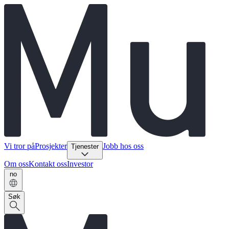
Vi tror på
Prosjekter
Jobb hos oss
Tjenester
Om oss
Kontakt oss
Investor
no
Søk