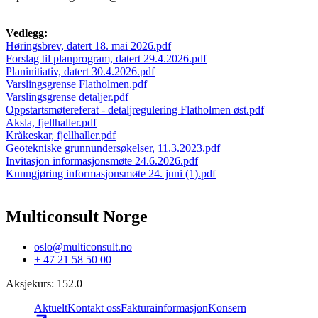
Vedlegg:
Høringsbrev, datert 18. mai 2026.pdf
Forslag til planprogram, datert 29.4.2026.pdf
Planinitiativ, datert 30.4.2026.pdf
Varslingsgrense Flatholmen.pdf
Varslingsgrense detaljer.pdf
Oppstartsmøtereferat - detaljregulering Flatholmen øst.pdf
Aksla, fjellhaller.pdf
Kråkeskar, fjellhaller.pdf
Geotekniske grunnundersøkelser, 11.3.2023.pdf
Invitasjon informasjonsmøte 24.6.2026.pdf
Kunngjøring informasjonsmøte 24. juni (1).pdf
Multiconsult Norge
oslo@multiconsult.no
+ 47 21 58 50 00
Aksjekurs
:
152.0
Aktuelt
Kontakt oss
Fakturainformasjon
Konsern