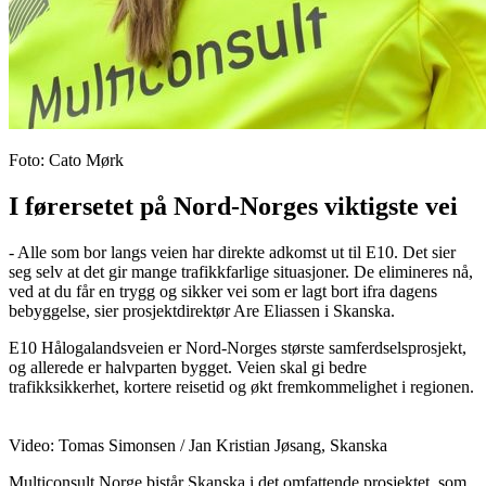
Foto
:
Cato Mørk
I førersetet på Nord-Norges viktigste vei
- Alle som bor langs veien har direkte adkomst ut til E10. Det sier
seg selv at det gir mange trafikkfarlige situasjoner. De elimineres nå,
ved at du får en trygg og sikker vei som er lagt bort ifra dagens
bebyggelse, sier prosjektdirektør Are Eliassen i Skanska.
E10 Hålogalandsveien er Nord-Norges største samferdselsprosjekt,
og allerede er halvparten bygget. Veien skal gi bedre
trafikksikkerhet, kortere reisetid og økt fremkommelighet i regionen.
Video
:
Tomas Simonsen / Jan Kristian Jøsang, Skanska
Multiconsult Norge bistår Skanska i det omfattende prosjektet, som