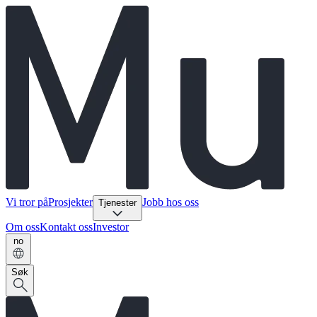
Vi tror på
Prosjekter
Jobb hos oss
Tjenester
Om oss
Kontakt oss
Investor
no
Søk