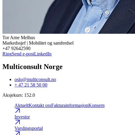
Tor Arne
Melhus
Markedssjef | Mobilitet og samferdsel
+47 92642590
Ring
Send e-post
LinkedIn
Multiconsult Norge
oslo@multiconsult.no
+ 47 21 58 50 00
Aksjekurs
:
152.0
Aktuelt
Kontakt oss
Fakturainformasjon
Konsern
Investor
Varslingsportal