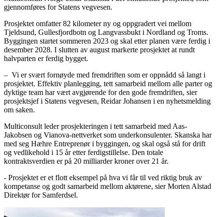
gjennomføres for Statens vegvesen.
Prosjektet omfatter 82 kilometer ny og oppgradert vei mellom
Tjeldsund, Gullesfjordbotn og Langvassbukt i Nordland og Troms.
Byggingen startet sommeren 2023 og skal etter planen være ferdig i
desember 2028. I slutten av august markerte prosjektet at rundt
halvparten er ferdig bygget.
– Vi er svært fornøyde med fremdriften som er oppnådd så langt i
prosjektet. Effektiv planlegging, tett samarbeid mellom alle parter og
dyktige team har vært avgjørende for den gode fremdriften, sier
prosjektsjef i Statens vegvesen, Reidar Johansen i en nyhetsmelding
om saken.
Multiconsult leder prosjekteringen i tett samarbeid med Aas-
Jakobsen og Vianova-nettverket som underkonsulenter. Skanska har
med seg Hæhre Entreprenør i byggingen, og skal også stå for drift
og vedlikehold i 15 år etter ferdigstillelse. Den totale
kontraktsverdien er på 20 milliarder kroner over 21 år.
- Prosjektet er et flott eksempel på hva vi får til ved riktig bruk av
kompetanse og godt samarbeid mellom aktørene, sier Morten Alstad
Direktør for Samferdsel.